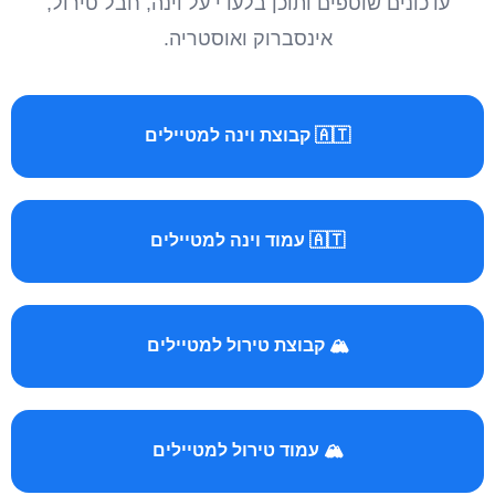
עדכונים שוטפים ותוכן בלעדי על וינה, חבל טירול,
אינסברוק ואוסטריה.
🇦🇹 קבוצת וינה למטיילים
🇦🇹 עמוד וינה למטיילים
🏔️ קבוצת טירול למטיילים
🏔️ עמוד טירול למטיילים