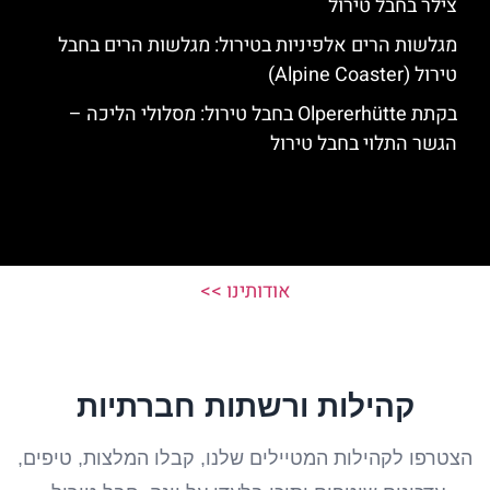
צילר בחבל טירול
מגלשות הרים אלפיניות בטירול: מגלשות הרים בחבל
טירול (Alpine Coaster)
בקתת Olpererhütte בחבל טירול: מסלולי הליכה –
הגשר התלוי בחבל טירול
אודותינו >>
קהילות ורשתות חברתיות
הצטרפו לקהילות המטיילים שלנו, קבלו המלצות, טיפים,