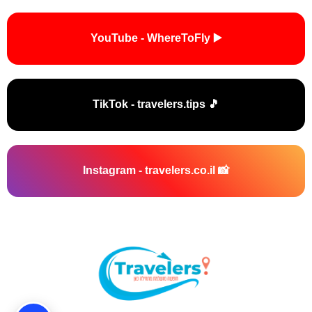
▶️ YouTube - WhereToFly
🎵 TikTok - travelers.tips
📸 Instagram - travelers.co.il