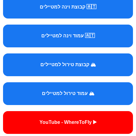
🇦🇹 קבוצת וינה למטיילים
🇦🇹 עמוד וינה למטיילים
🏔️ קבוצת טירול למטיילים
🏔️ עמוד טירול למטיילים
▶️ YouTube - WhereToFly