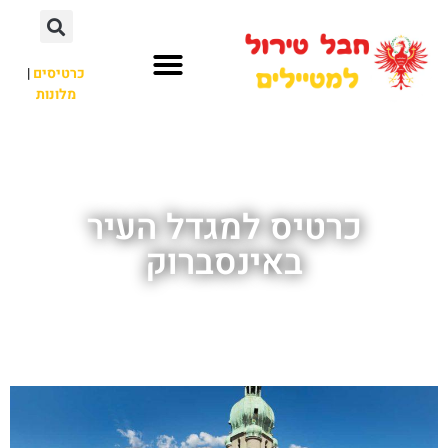
כרטיסים
|
מלונות
חבל טירול
לא רק חבל טירול
כרטיס למגדל העיר
באינסברוק