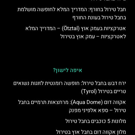
חבל טירול בחורף: המדריך המלא לחופשה מושלמת
בחבל טירול בעונת החורף
אטרקציות בעמק אוץ (Ötztal) – המדריך המלא
לאטרקציות – עמק אוץ בטירול
איפה לישון?
ירח דבש בחבל טירול: חופשה רומנטית לזוגות נשואים
טריים בטירול (Tyrol)
אקווה דום (Aqua Dome): מרחצאות תרמיים בחבל
טירול – ספא אלפיני מפנק
מלונות 5 כוכבים בחבל טירול
מלון אקווה דום בחבל אוץ בטירול