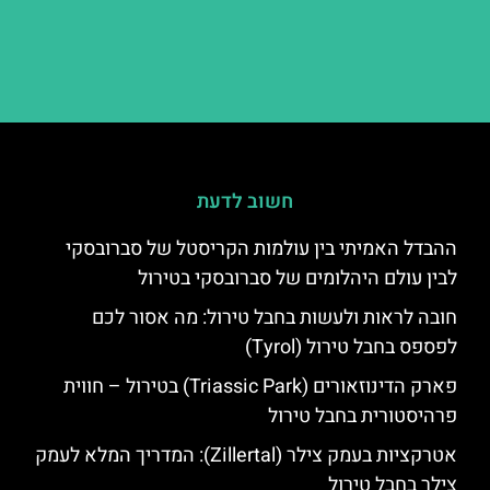
חשוב לדעת
ההבדל האמיתי בין עולמות הקריסטל של סברובסקי
לבין עולם היהלומים של סברובסקי בטירול
חובה לראות ולעשות בחבל טירול: מה אסור לכם
לפספס בחבל טירול (Tyrol)
פארק הדינוזאורים (Triassic Park) בטירול – חווית
פרהיסטורית בחבל טירול
אטרקציות בעמק צילר (Zillertal): המדריך המלא לעמק
צילר בחבל טירול