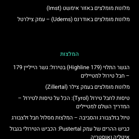
מלונות מומלצים באזור אימשט (Imst)
מלונות מומלצים באודרנס (Uderns) – עמק צילרטל
המלצות
הגשר התלוי (Highline 179) בטירול: גשר הייליין 179
– חבל טירול למטיילים
מלונות מומלצים בעמק צילר (Zillertal)
טיסות לחבל טירול (Tyrol): הכל על טיסות לטירול –
המדריך השלם למטיילים
טיול בזלצבורג והסביבה – המלצות מסלול חבל זלצבורג
כביש ההרים של עמק Pustertal: הכביש הטירולי בגבול
איטליה ואוסטריה