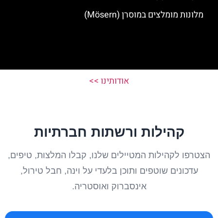
מלונות מומלצים במוסרן (Mösern)
אודותינו >>
קהילות ורשתות חברתיות
הצטרפו לקהילות המטיילים שלנו, קבלו המלצות, טיפים,
עדכונים שוטפים ותוכן בלעדי על וינה, חבל טירול,
אינסברוק ואוסטריה.