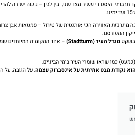
 תרבותי והיסטורי עשיר מצד שני, ובין לבין – גישה ישירה להרים
.
ק (Altstadt) היא לב העיר, ובה מתרכזת האווירה הכי אותנטית של טירול – סמטאות אבן צרו
קון המפורסם.
 בשקט
מגדל העיר (Stadtturm)
– אחד המקומות המיוחדים שמז
כמעט) כמו שראו שומרי העיר בימי הביניים.
הוא נקודת מבט אמיתית על אינסברוק עצמה
: על הגובה, על הז
ק
אש