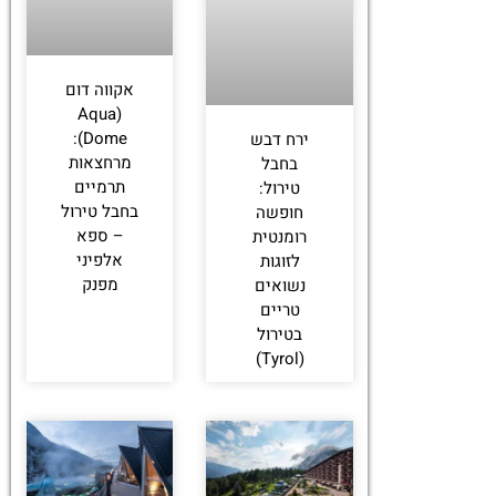
אקווה דום
(Aqua
Dome):
ירח דבש
מרחצאות
בחבל
תרמיים
טירול:
בחבל טירול
חופשה
– ספא
רומנטית
אלפיני
לזוגות
מפנק
נשואים
טריים
בטירול
(Tyrol)