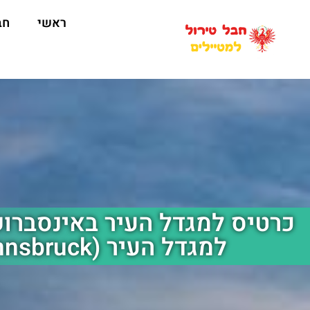
ראשי
חב
כרטיס למגדל העיר באינסברוק
למגדל העיר (Innsbruck) טירול