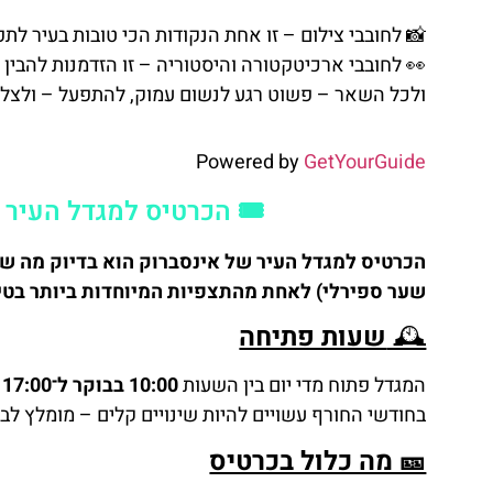
📸 לחובבי צילום – זו אחת הנקודות הכי טובות בעיר לת
👀 לחובבי ארכיטקטורה והיסטוריה – זו הזדמנות להבין 
ולכל השאר – פשוט רגע לנשום עמוק, להתפעל – ולצלו
Powered by
GetYourGuide
🎟️ הכרטיס למגדל העיר 
הכרטיס למגדל העיר של אינסברוק הוא בדיוק מה שאנח
שער ספירלי) לאחת מהתצפיות המיוחדות ביותר בטיר
🕰️
שעות פתיחה
המגדל פתוח מדי יום בין השעות
10:00 בבוקר ל־17:00 בערב
בחודשי החורף עשויים להיות שינויים קלים – מומלץ לב
🎫 מה כלול בכרטיס