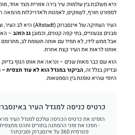
היא משלבת בין עולמות: עיר בירה אזורית מצד אחד, מוקד
לספורט חורף, לשווקים, לאמנות ולאדריכלות מהמאה ה־15 ועד ימינו
העיר העתיקה של אינסברו
מבנים צבעוניים, בתי קפה קטנים, וכמובן
גג הזהב
– האיי
אבל ממש לידו, לא תמיד עם אותה תשומת לב, מתרומם
אותנו לראות את העיר קצת אחרת.
הוא שם כבר מאות שנים – ונראה את אותו הנוף בדיוק (
ובדיוק בגלל זה,
הביקור במגדל הוא לא עוד תצפית – 
היופי שהיא טומנת בין הסמטאות.
כרטיס כניסה למגדל העיר באינסברו
הזמינו את כרטיס הכניסה שלכם למגדל העיר מר
- חסכו את זמני ההמתנה בתורים ותהנו מתצפית
פנורמית 360 על אינסברוק וסביבתה!