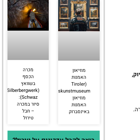
מכרה
מוזיאון
וק,
הכסף
האמנות
בשוואץ
(Tiroler
(Silberbergwerk
Volkskunstmuseum):
Schwaz):
מוזיאון
סיור במכרה
האמנות
ה.
– חבל
באינסברוק
טירול