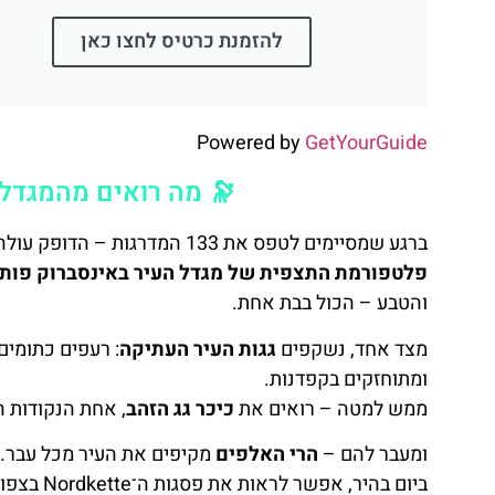
להזמנת כרטיס לחצו כאן
Powered by
GetYourGuide
🔭 מה רואים מהמגדל – נוף
ברגע שמסיימים לטפס את 133 המדרגות – הדופק עולה, אבל לא בגלל המאמץ.
פלטפורמת התצפית של מגדל העיר באינסברוק פותחת 
והטבע – הכול בבת אחת.
מצד אחד, נשקפים
גגות העיר העתיקה
ומתוחזקים בקפדנות.
ממש למטה – רואים את
כיכר גג הזהב
, אחת הנקודות ה
ומעבר להם –
הרי האלפים
מקיפים את העיר מכל עבר.
ביום בהיר, אפשר לראות את פסגות ה־Nordkette בצפון, עמק אינס בדרום, ולעיתים גם רכבלים שטים באוויר למרחקים.