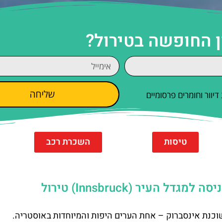
ן החופשה בטירול?
שליחה
וור וחומרים פרסומיים
טיסות
השכרת רכב
עיר (Innsbruck) טירול
שוכנת אינסברוק – אחת הערים היפות והמיוחדות באוסטריה.