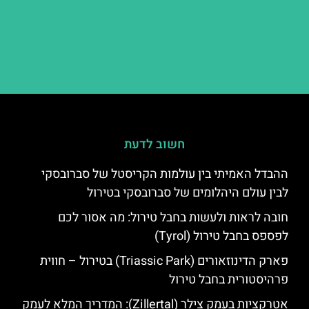
חשוב לדעת
ההבדל האמיתי בין עולמות הקריסטל של סברובסקי
לבין עולם היהלומים של סברובסקי בטירול
חובה לראות ולעשות בחבל טירול: מה אסור לכם
לפספס בחבל טירול (Tyrol)
פארק הדינוזאורים (Triassic Park) בטירול – חווית
פרהיסטורית בחבל טירול
אטרקציות בעמק צילר (Zillertal): המדריך המלא לעמק