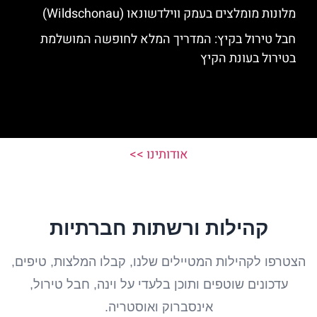
מלונות מומלצים בעמק ווילדשונאו (Wildschonau)
חבל טירול בקיץ: המדריך המלא לחופשה המושלמת
בטירול בעונת הקיץ
אודותינו >>
קהילות ורשתות חברתיות
הצטרפו לקהילות המטיילים שלנו, קבלו המלצות, טיפים,
עדכונים שוטפים ותוכן בלעדי על וינה, חבל טירול,
אינסברוק ואוסטריה.