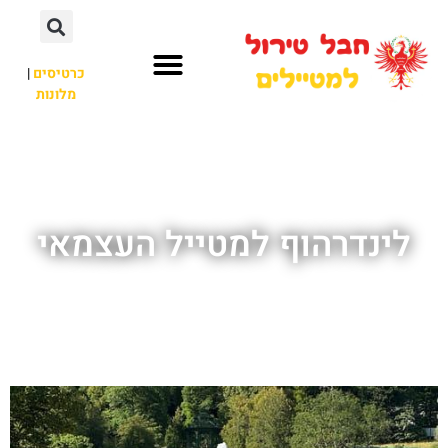
כרטיסים
|
מלונות
חבל טירול
לא רק חבל טירול
לינדרהוף למטייל העצמאי