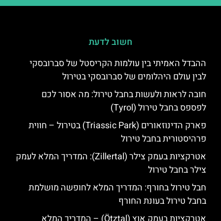
חשוב לדעת
ההבדל האמיתי בין עולמות הקריסטל של סברובסקי
לבין עולם היהלומים של סברובסקי בטירול
חובה לראות ולעשות בחבל טירול: מה אסור לכם
לפספס בחבל טירול (Tyrol)
פארק הדינוזאורים (Triassic Park) בטירול – חווית
פרהיסטורית בחבל טירול
אטרקציות בעמק צילר (Zillertal): המדריך המלא לעמק
צילר בחבל טירול
חבל טירול בחורף: המדריך המלא לחופשה מושלמת
בחבל טירול בעונת החורף
אטרקציות בעמק אוץ (Ötztal) – המדריך המלא