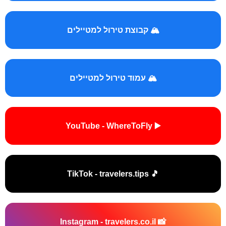
🏔️ קבוצת טירול למטיילים
🏔️ עמוד טירול למטיילים
▶️ YouTube - WhereToFly
🎵 TikTok - travelers.tips
📸 Instagram - travelers.co.il