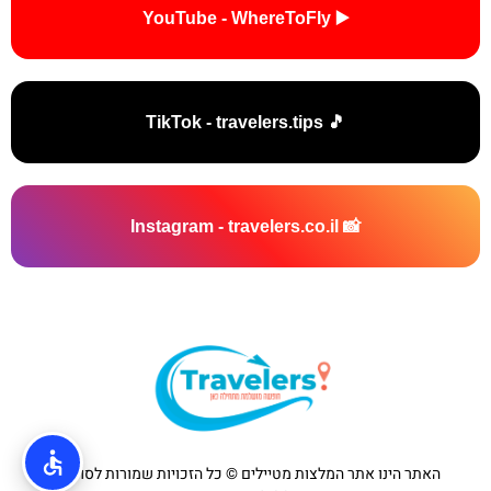
▶️ YouTube - WhereToFly
🎵 TikTok - travelers.tips
📸 Instagram - travelers.co.il
האתר הינו אתר המלצות מטיילים © כל הזכויות שמורות לסוכנות