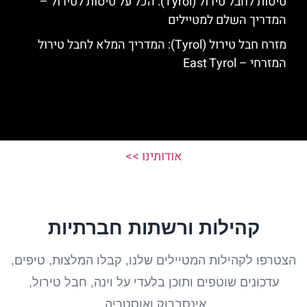
טיסות לחבל טירול (Tyrol): הכל על טיסות לטירול –
המדריך השלם למטיילים
מזרח חבל טירול (Tyrol): המדריך המלא לחבל טירול
המזרחי – East Tyrol
אודותינו >>
קהילות ורשתות חברתיות
הצטרפו לקהילות המטיילים שלנו, קבלו המלצות, טיפים,
עדכונים שוטפים ותוכן בלעדי על וינה, חבל טירול,
אינסברוק ואוסטריה.