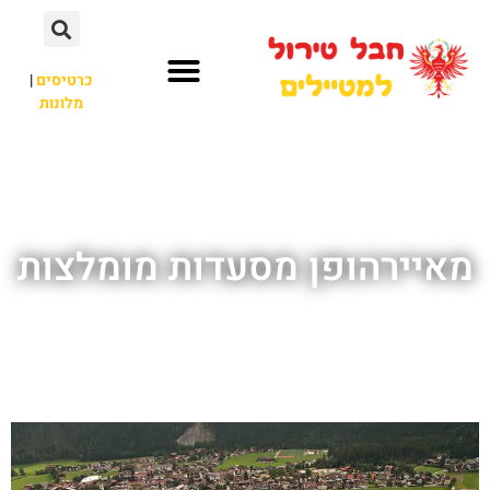
כרטיסים
|
מלונות
חבל טירול
לא רק חבל טירול
מאיירהופן מסעדות מומלצות