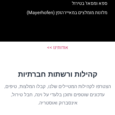
ספא ומסאז' בטירול
מלונות מומלצים במאיירהופן (Mayerhofen)
אודותינו >>
קהילות ורשתות חברתיות
הצטרפו לקהילות המטיילים שלנו, קבלו המלצות, טיפים,
עדכונים שוטפים ותוכן בלעדי על וינה, חבל טירול,
אינסברוק ואוסטריה.