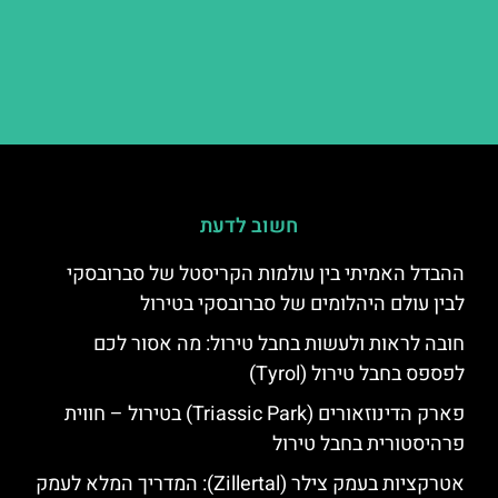
חשוב לדעת
ההבדל האמיתי בין עולמות הקריסטל של סברובסקי
לבין עולם היהלומים של סברובסקי בטירול
חובה לראות ולעשות בחבל טירול: מה אסור לכם
לפספס בחבל טירול (Tyrol)
פארק הדינוזאורים (Triassic Park) בטירול – חווית
פרהיסטורית בחבל טירול
אטרקציות בעמק צילר (Zillertal): המדריך המלא לעמק