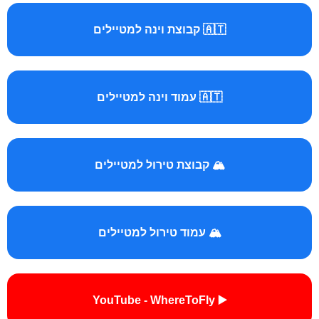
🇦🇹 קבוצת וינה למטיילים
🇦🇹 עמוד וינה למטיילים
🏔️ קבוצת טירול למטיילים
🏔️ עמוד טירול למטיילים
▶️ YouTube - WhereToFly