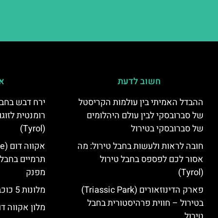
חשוב לדעת
אי
ההבדל האמיתי בין עולמות הקריסטל
ירח דבש בחבל
של סברובסקי לבין עולם היהלומים
רומנטית לזוגו
של סברובסקי בטירול
(Tyrol)
חובה לראות ולעשות בחבל טירול: מה
אסור לכם לפספס בחבל טירול
תרמיים בחבל 
(Tyrol)
מפנק
פארק הדינוזאורים (Triassic Park)
מלונות 5 כוכבים בחבל טירול
בטירול – חווית פרהיסטורית בחבל
מלון אקווה דו
טירול