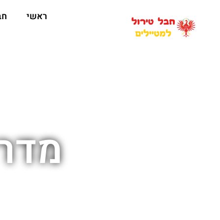
ראשי
חב
מדרי