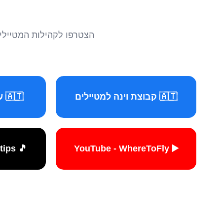
הצטרפו לקהילות המטיילים 
🇦🇹 קבוצת וינה למטיילים
🇦🇹 עמוד וינה למטיילים
🎵 TikTok - travelers.tips
▶️ YouTube - WhereToFly