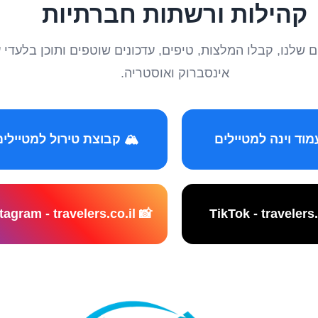
קהילות ורשתות חברתיות
טיילים שלנו, קבלו המלצות, טיפים, עדכונים שוטפים ותוכן ב
אינסברוק ואוסטריה.
️ קבוצת טירול למטיילים
📸 Instagram - travelers.co.il