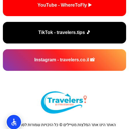
▶️ YouTube - WhereToFly
🎵 TikTok - travelers.tips
📸 Instagram - travelers.co.il
האתר הינו אתר המלצות מטיילים © כל הזכויות שמורות לסוכנות