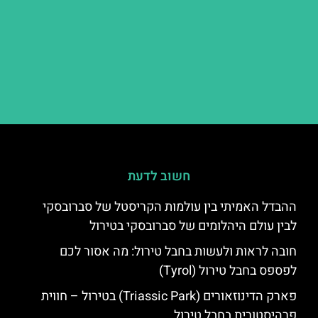
חשוב לדעת
ההבדל האמיתי בין עולמות הקריסטל של סברובסקי
לבין עולם היהלומים של סברובסקי בטירול
חובה לראות ולעשות בחבל טירול: מה אסור לכם
לפספס בחבל טירול (Tyrol)
פארק הדינוזאורים (Triassic Park) בטירול – חווית
פרהיסטורית בחבל טירול