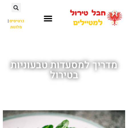
כרטיסים
|
מלונות
חבל טירול
לא רק חבל טירול
מדריך למסעדות טבעוניות
בטירול