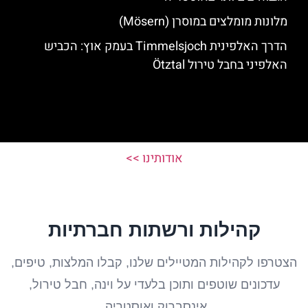
מלונות מומלצים במוסרן (Mösern)
הדרך האלפינית Timmelsjoch בעמק אוץ: הכביש
האלפיני בחבל טירול Ötztal
אודותינו >>
קהילות ורשתות חברתיות
הצטרפו לקהילות המטיילים שלנו, קבלו המלצות, טיפים,
עדכונים שוטפים ותוכן בלעדי על וינה, חבל טירול,
אינסברוק ואוסטריה.