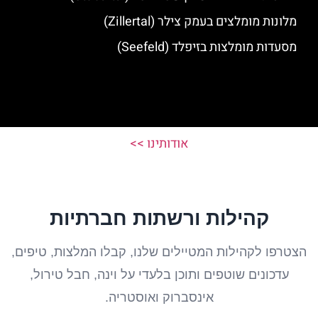
מלונות מומלצים בעמק צילר (Zillertal)
מסעדות מומלצות בזיפלד (Seefeld)
אודותינו >>
קהילות ורשתות חברתיות
הצטרפו לקהילות המטיילים שלנו, קבלו המלצות, טיפים,
עדכונים שוטפים ותוכן בלעדי על וינה, חבל טירול,
אינסברוק ואוסטריה.