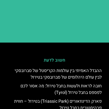
חשוב לדעת
ההבדל האמיתי בין עולמות הקריסטל של סברובסקי
לבין עולם היהלומים של סברובסקי בטירול
חובה לראות ולעשות בחבל טירול: מה אסור לכם
לפספס בחבל טירול (Tyrol)
פארק הדינוזאורים (Triassic Park) בטירול – חווית
פרהיסטורית בחבל טירול