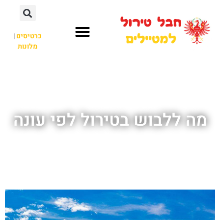
כרטיסים
|
מלונות
חבל טירול
לא רק חבל טירול
מה ללבוש בטירול לפי עונה