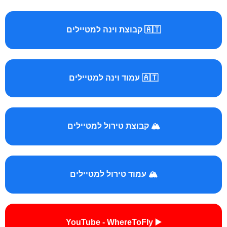
🇦🇹 קבוצת וינה למטיילים
🇦🇹 עמוד וינה למטיילים
🏔️ קבוצת טירול למטיילים
🏔️ עמוד טירול למטיילים
▶️ YouTube - WhereToFly