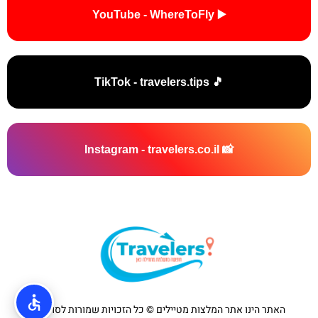
▶️ YouTube - WhereToFly
🎵 TikTok - travelers.tips
📸 Instagram - travelers.co.il
האתר הינו אתר המלצות מטיילים © כל הזכויות שמורות לסוכנות