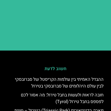
חשוב לדעת
ההבדל האמיתי בין עולמות הקריסטל של סברובסקי
לבין עולם היהלומים של סברובסקי בטירול
חובה לראות ולעשות בחבל טירול: מה אסור לכם
לפספס בחבל טירול (Tyrol)
פארק הדינוזאורים (Triassic Park) בטירול – חווית