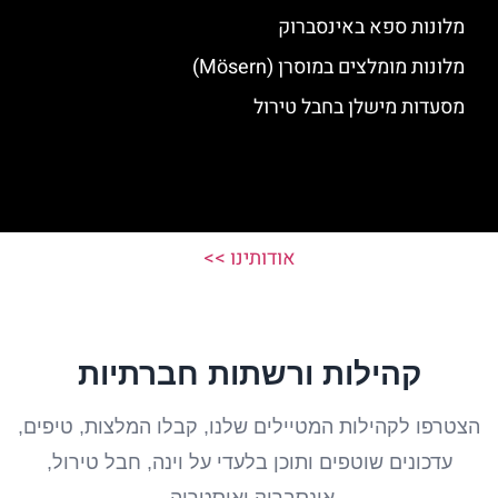
מלונות ספא באינסברוק
מלונות מומלצים במוסרן (Mösern)
מסעדות מישלן בחבל טירול
אודותינו >>
קהילות ורשתות חברתיות
הצטרפו לקהילות המטיילים שלנו, קבלו המלצות, טיפים,
עדכונים שוטפים ותוכן בלעדי על וינה, חבל טירול,