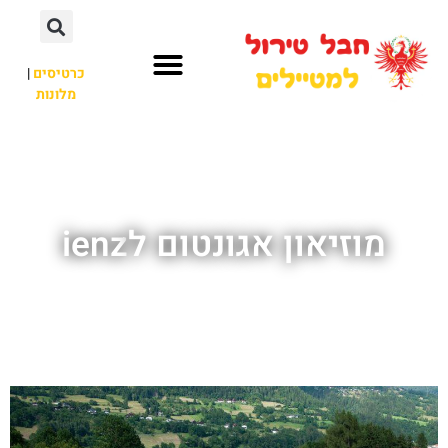
כרטיסים
|
מלונות
חבל טירול
לא רק חבל טירול
מוזיאון אגונטום לienz