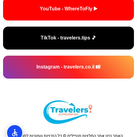
▶️ YouTube - WhereToFly
🎵 TikTok - travelers.tips
📸 Instagram - travelers.co.il
האתר הינו אתר המלצות מטיילים © כל הזכויות שמורות לסוכנות