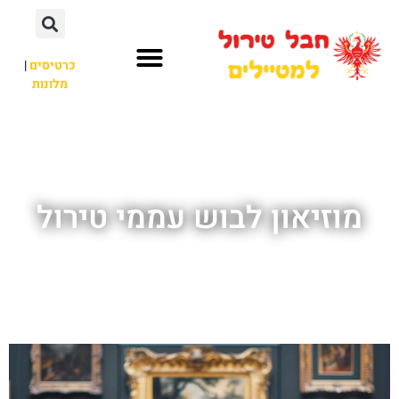
כרטיסים
|
מלונות
חבל טירול
לא רק חבל טירול
מוזיאון לבוש עממי טירול