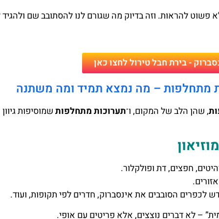
לא פשוט להראות. וזה בדיוק מה שגורם לנו להסתובב שם ולהגיד 
סברוק - בירת חבל טירול לחצו כאן
כות מתחלפות – מה נמצא תמיד ומה משתנה
ות
, שהן הלב של המקום, ו־
תערוכות מתחלפות
שמוסיפות גיוון ו
וזיאון
יטים, חפצים, דת ופולקלור.
זורים.
ש לכפרים הסובבים את אינסברוק, חדרים לפי תקופות, ועוד.
ת” – לא דברים נוצצים, אלא פריטים עם אופי.