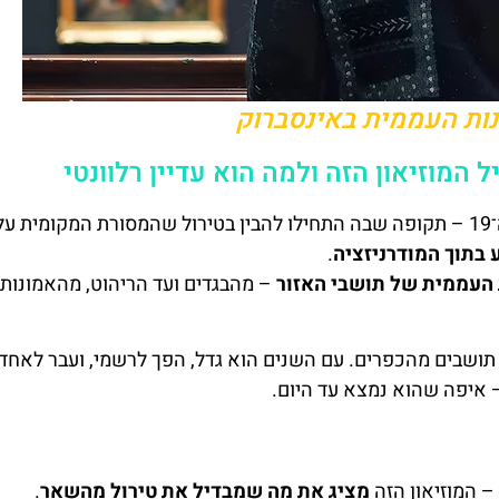
נות העממית באינסברוק
 המוזיאון הזה ולמה הוא עדיין רלוונטי
המוזיאון לא נולד במקרה. הוא הוקם כבר בסוף המאה ה־19 – תקופה שבה התחילו להבין בטירול שהמסורת המקומית
 בתוך המודרניזציה
.
 העממית של תושבי האזור
– מהבגדים ועד הריהוט, מהאמונות 
תושבים מהכפרים. עם השנים הוא גדל, הפך לרשמי, ועבר לאחד
– איפה שהוא נמצא עד היום.
 – המוזיאון הזה
מציג את מה שמבדיל את טירול מהשאר
.