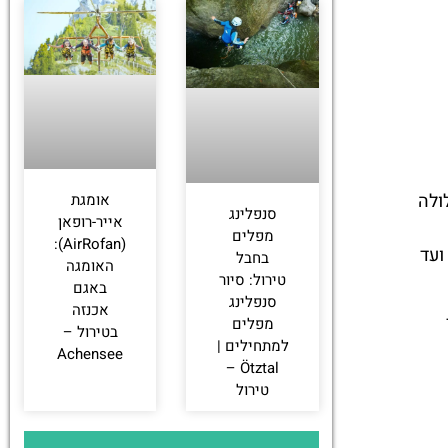
 עלולה
אומגת
סנפלינג
אייר-רופאן
מפלים
(AirRofan):
ועד
בחבל
האומגה
טירול: סיור
באגם
סנפלינג
אכנזה
מפלים
בטירול –
למתחילים |
Achensee
Ötztal –
טירול