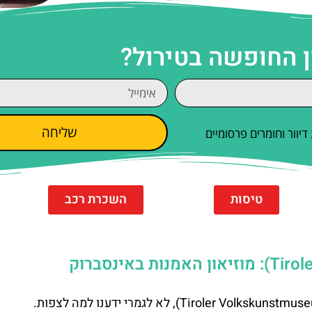
ן החופשה בטירול?
שליחה
וור וחומרים פרסומיים
טיסות
השכרת רכב