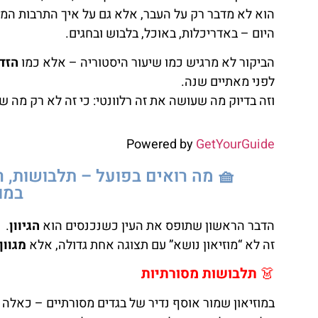
הוא לא מדבר רק על העבר, אלא גם על איך התרבות ה
היום – באדריכלות, באוכל, בלבוש ובחגים.
הביקור לא מרגיש כמו שיעור היסטוריה – אלא כמו
הזדמ
לפני מאתיים שנה.
וזה בדיוק מה שעושה את זה רלוונטי: כי זה לא רק מה שה
Powered by
GetYourGuide
🧺 מה רואים בפועל – תלבושות, 
במוז
הדבר הראשון שתופס את העין כשנכנסים הוא
הגיוון
.
זה לא “מוזיאון נושא” עם תצוגה אחת גדולה, אלא
מגוון
👗
תלבושות מסורתיות
במוזיאון שמור אוסף נדיר של בגדים מסורתיים – כאלה 