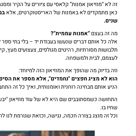
זה לא “מוזיאון אמנות” קלאסי עם ציורים על הקיר ומסג
כאן מתמקדים לא באמנות של האריסטוקרטים, אלא
במ
שנים.
מה זה בעצם
“אמנות עממית”?
אלה כל אותם דברים שנעשו בעבודת יד – בלי בתי ספר ל
תלבושות מסורתיות, רהיטים מגולפים, צעצועים מעץ, קי
לעצמם, לבית ולמשפחה.
וזה בדיוק מה שהופך את המוזיאון הזה למיוחד:
הוא לא מציג חפצים "נחמדים", אלא מספר את הסיפו
הניע אותם מבחינה רוחנית ואומנותית, ואיך כל זה התח
התחושה כשמסתובבים שם היא לא של עוד מוזיאון "יבש
שחיו בו.
וכל זה מוצג בצורה חכמה, נגישה, וכזאת שגורמת לנו לר