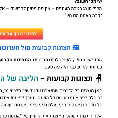
💡 הכי חשוב?
הכול מוצג בגובה העיניים – אין פה ניסיון להרשים – א
“ככה באמת הם חיו”.
למידע נוסף על אינ
🖼️ תצוגות קבועות מול תערו
המוזיאון מחולק לשני חלקים מרכזיים:
התצוגות הקבוע
במיוחד למי שכבר היה פה פעם.
🪑 תצוגות קבועות –
הליבה של המ
כאן מוצגים כל הדברים שתיארנו עד עכשיו: תלבושות, רה
זה חלק יציב – נמצא שם כל השנה, ונערך לפי נושאים וא
כל חדר מרגיש כמו מיני־עולם בפני עצמו: יש חדר שמוקד
אלה התצוגות שהכי מייצגות את הרעיון של “אמנות עממי