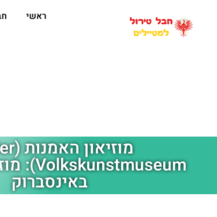
ראשי
חב
מוזיאון
unstmuseum
באינסברוק