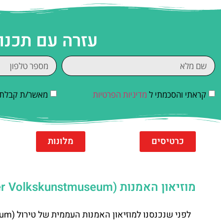
עזרה עם תכנו
קראתי והסכמתי ל
מדיניות הפרטיות
מאשר/ת קבלת די
כרטיסים
מלונות
מוזיאון האמנות (Tiroler Volkskunstmuseum): מוזיאון האמנות באינסברוק
לפני שנכנסנו למוזיאון האמנות העממית של טירול (Tiroler Volkskunstmuseum), לא לגמרי ידענו למה לצפות.