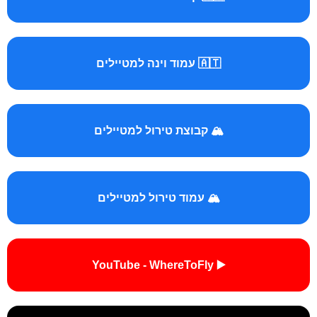
🇦🇹 עמוד וינה למטיילים
🏔️ קבוצת טירול למטיילים
🏔️ עמוד טירול למטיילים
▶️ YouTube - WhereToFly