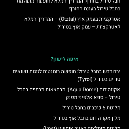
חבל טירול בחורף: המדריך המלא לחופשה מושלמת
בחבל טירול בעונת החורף
אטרקציות בעמק אוץ (Ötztal) – המדריך המלא
לאטרקציות – עמק אוץ בטירול
איפה לישון?
ירח דבש בחבל טירול: חופשה רומנטית לזוגות נשואים
טריים בטירול (Tyrol)
אקווה דום (Aqua Dome): מרחצאות תרמיים בחבל
טירול – ספא אלפיני מפנק
מלונות 5 כוכבים בחבל טירול
מלון אקווה דום בחבל אוץ בטירול
מלונות מומלצים באזור אימשט (Imst)