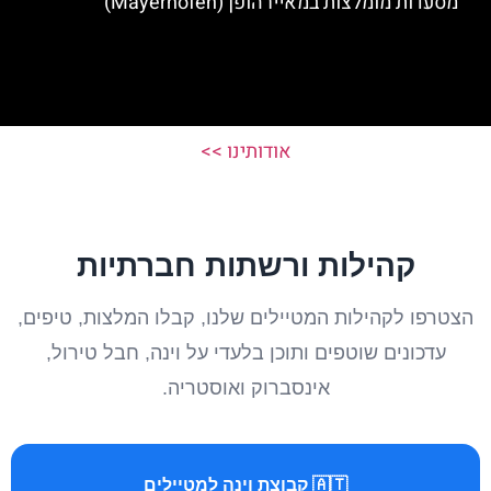
מסעדות מומלצות במאיירהופן (Mayerhofen)
אודותינו >>
קהילות ורשתות חברתיות
הצטרפו לקהילות המטיילים שלנו, קבלו המלצות, טיפים,
עדכונים שוטפים ותוכן בלעדי על וינה, חבל טירול,
אינסברוק ואוסטריה.
🇦🇹 קבוצת וינה למטיילים