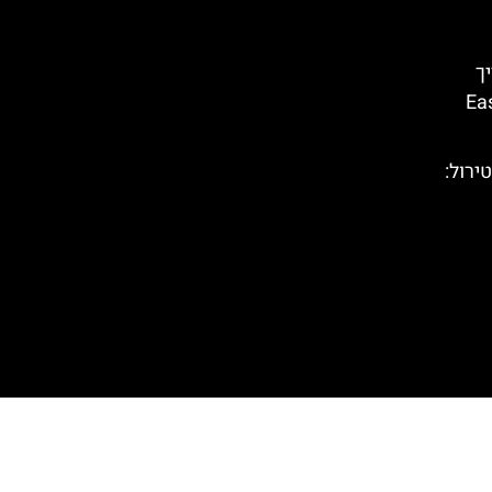
המדריך
טירול המזרחי – East
(Highline 179) בטירול: