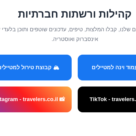
קהילות ורשתות חברתיות
טיילים שלנו, קבלו המלצות, טיפים, עדכונים שוטפים ותוכן ב
אינסברוק ואוסטריה.
️ קבוצת טירול למטיילים
📸 Instagram - travelers.co.il