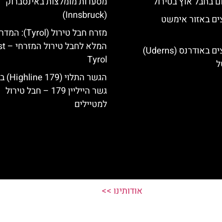
ם בחבל אוץ בטירול
מסעדות מומלצות באינסברוק
(Innsbruck)
ים באזור אימשט
מזרח חבל טירול (Tyrol): 
המלא לחבל 
מלונות מומלצים באודרנס (Uderns)
Tyrol
ל
הגשר התלוי 
גשר הייליין 179 – חבל טירול
למטיילים
אודותינו >>