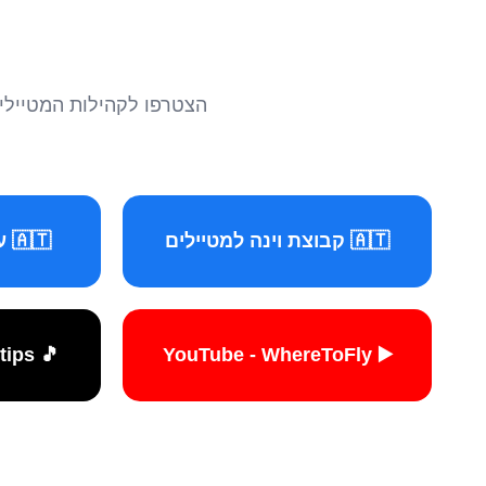
הצטרפו לקהילות המטיילים 
🇦🇹 קבוצת וינה למטיילים
🇦🇹 עמוד וינה למטיילים
🎵 TikTok - travelers.tips
▶️ YouTube - WhereToFly