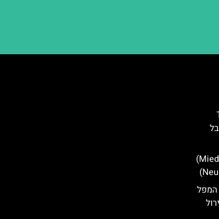
T
בל
מסעדות מומלצות במידרס (Mieders)
ם קרונונג (Krönung): המפל
רול