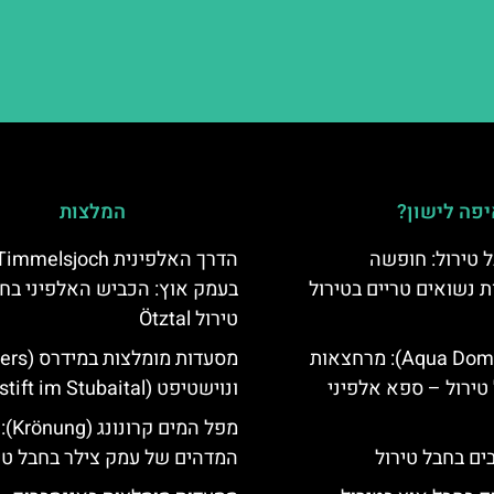
פה לישון?
המלצות
 טירול: חופשה
הדרך האלפינית immelsjoch
ת נשואים טריים בטירול
בעמק אוץ: הכביש האלפיני בח
טירול Ötztal
אקווה דום (Aqua Dome): מרחצאות
טירול – ספא אלפיני
ונוישטיפט (Neustift im Stubaital)
מפל המי
המדהים של עמק צילר בחבל טי