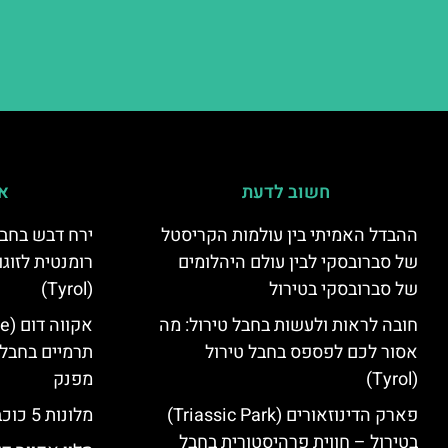
חשוב לדעת
אי
ההבדל האמיתי בין עולמות הקריסטל
ירח דבש בחבל
של סברובסקי לבין עולם היהלומים
רומנטית לזוגו
של סברובסקי בטירול
(Tyrol)
חובה לראות ולעשות בחבל טירול: מה
אסור לכם לפספס בחבל טירול
תרמיים בחבל 
(Tyrol)
מפנק
פארק הדינוזאורים (Triassic Park)
מלונות 5 כוכבים בחבל טירול
בטירול – חווית פרהיסטורית בחבל