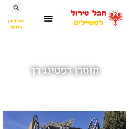
כרטיסים
|
מלונות
חבל טירול
לא רק חבל טירול
מוסרן רפטינג רך