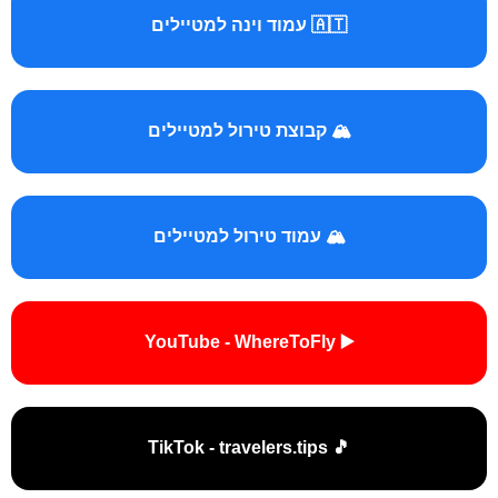
🇦🇹 עמוד וינה למטיילים
🏔️ קבוצת טירול למטיילים
🏔️ עמוד טירול למטיילים
▶️ YouTube - WhereToFly
🎵 TikTok - travelers.tips