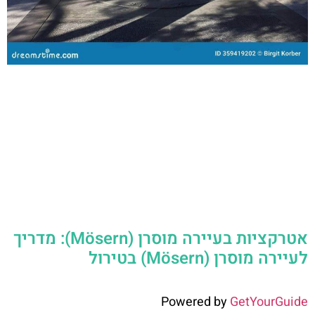
אטרקציות בעיירה מוסרן (Mösern): מדריך
לעיירה מוסרן (Mösern) בטירול
Powered by
GetYourGuide