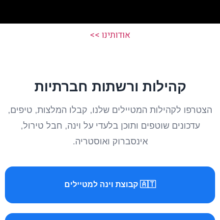
אודותינו >>
קהילות ורשתות חברתיות
הצטרפו לקהילות המטיילים שלנו, קבלו המלצות, טיפים,
עדכונים שוטפים ותוכן בלעדי על וינה, חבל טירול,
אינסברוק ואוסטריה.
🇦🇹 קבוצת וינה למטיילים