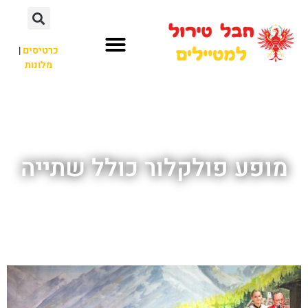
כרטיסים
|
מלונות
חבל טירול
לא רק חבל טירול
מופע פולקלור כולל שתייה