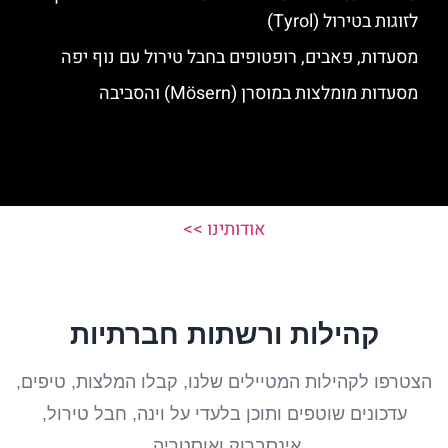
לזוגות בטירול (Tyrol)
מסעדות, פאבים, רופטופים בחבל טירול עם נוף יפה
מסעדות מומלצות במוסרן (Mösern) והסביבה
אודותינו >>
קהילות ורשתות חברתיות
הצטרפו לקהילות המטיילים שלנו, קבלו המלצות, טיפים,
עדכונים שוטפים ותוכן בלעדי על וינה, חבל טירול,
אינסברוק ואוסטריה.