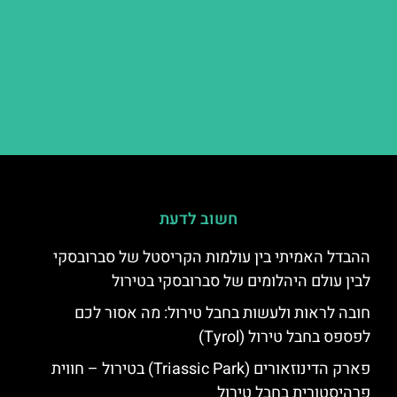
חשוב לדעת
ההבדל האמיתי בין עולמות הקריסטל של סברובסקי
לבין עולם היהלומים של סברובסקי בטירול
חובה לראות ולעשות בחבל טירול: מה אסור לכם
לפספס בחבל טירול (Tyrol)
פארק הדינוזאורים (Triassic Park) בטירול – חווית
פרהיסטורית בחבל טירול