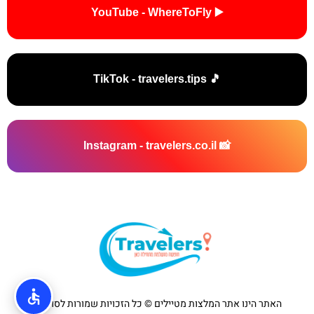
▶️ YouTube - WhereToFly
🎵 TikTok - travelers.tips
📸 Instagram - travelers.co.il
האתר הינו אתר המלצות מטיילים © כל הזכויות שמורות לסוכנות