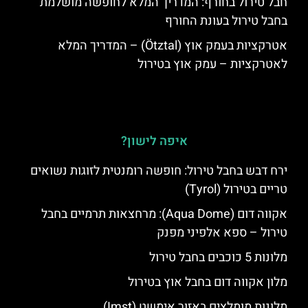
חבל טירול בחורף: המדריך המלא לחופשה מושלמת
בחבל טירול בעונת החורף
אטרקציות בעמק אוץ (Ötztal) – המדריך המלא
לאטרקציות – עמק אוץ בטירול
איפה לישון?
ירח דבש בחבל טירול: חופשה רומנטית לזוגות נשואים
טריים בטירול (Tyrol)
אקווה דום (Aqua Dome): מרחצאות תרמיים בחבל
טירול – ספא אלפיני מפנק
מלונות 5 כוכבים בחבל טירול
מלון אקווה דום בחבל אוץ בטירול
מלונות מומלצים באזור אימשט (Imst)