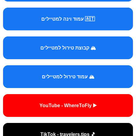
🇦🇹 עמוד וינה למטיילים
🏔️ קבוצת טירול למטיילים
🏔️ עמוד טירול למטיילים
▶️ YouTube - WhereToFly
🎵 TikTok - travelers.tips