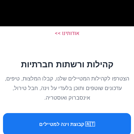
אודותינו >>
קהילות ורשתות חברתיות
הצטרפו לקהילות המטיילים שלנו, קבלו המלצות, טיפים,
עדכונים שוטפים ותוכן בלעדי על וינה, חבל טירול,
אינסברוק ואוסטריה.
🇦🇹 קבוצת וינה למטיילים