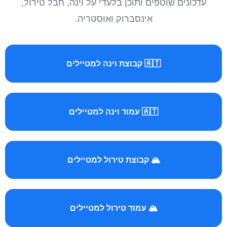
עדכונים שוטפים ותוכן בלעדי על וינה, חבל טירול,
אינסברוק ואוסטריה.
🇦🇹 קבוצת וינה למטיילים
🇦🇹 עמוד וינה למטיילים
🏔️ קבוצת טירול למטיילים
🏔️ עמוד טירול למטיילים