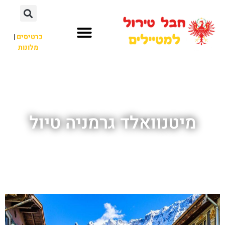
כרטיסים
|
מלונות
חבל טירול
לא רק חבל טירול
מיטנוואלד גרמניה טיול