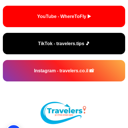
▶️ YouTube - WhereToFly
🎵 TikTok - travelers.tips
📸 Instagram - travelers.co.il