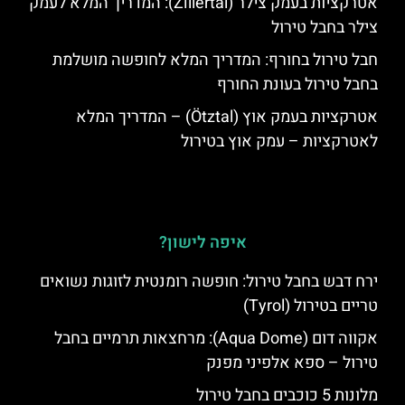
אטרקציות בעמק צילר (Zillertal): המדריך המלא לעמק
צילר בחבל טירול
חבל טירול בחורף: המדריך המלא לחופשה מושלמת
בחבל טירול בעונת החורף
אטרקציות בעמק אוץ (Ötztal) – המדריך המלא
לאטרקציות – עמק אוץ בטירול
איפה לישון?
ירח דבש בחבל טירול: חופשה רומנטית לזוגות נשואים
טריים בטירול (Tyrol)
אקווה דום (Aqua Dome): מרחצאות תרמיים בחבל
טירול – ספא אלפיני מפנק
מלונות 5 כוכבים בחבל טירול