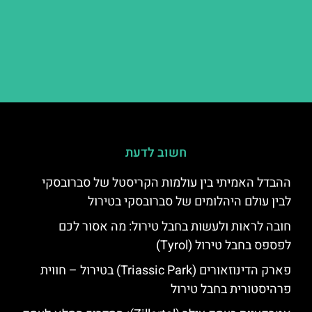
חשוב לדעת
ההבדל האמיתי בין עולמות הקריסטל של סברובסקי
לבין עולם היהלומים של סברובסקי בטירול
חובה לראות ולעשות בחבל טירול: מה אסור לכם
לפספס בחבל טירול (Tyrol)
פארק הדינוזאורים (Triassic Park) בטירול – חווית
פרהיסטורית בחבל טירול