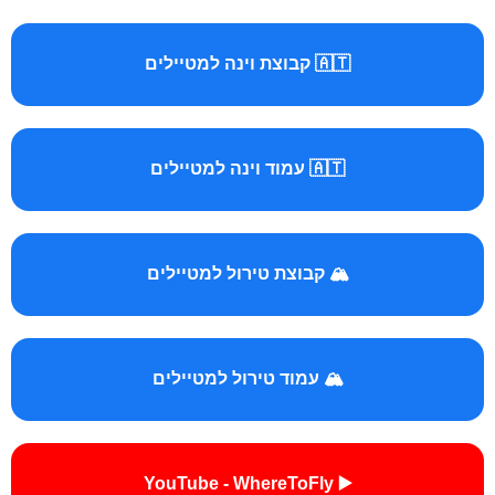
🇦🇹 קבוצת וינה למטיילים
🇦🇹 עמוד וינה למטיילים
🏔️ קבוצת טירול למטיילים
🏔️ עמוד טירול למטיילים
▶️ YouTube - WhereToFly