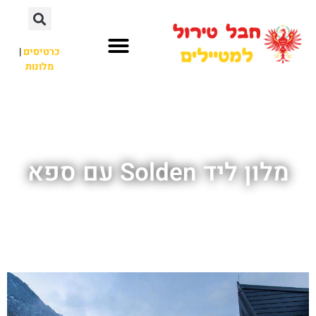
כרטיסים
|
מלונות
חבל טירול
לא רק חבל טירול
מלון ליד Solden עם ספא