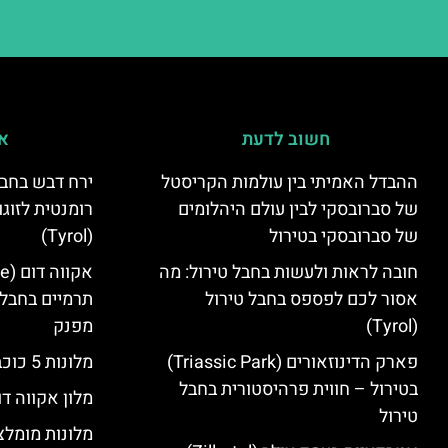
חשוב לדעת
אי
ההבדל האמיתי בין עולמות הקריסטל
ירח דבש בחבל
של סברובסקי לבין עולם היהלומים
רומנטית לזוגו
של סברובסקי בטירול
(Tyrol)
חובה לראות ולעשות בחבל טירול: מה
אסור לכם לפספס בחבל טירול
תרמיים בחבל 
(Tyrol)
מפנק
פארק הדינוזאורים (Triassic Park)
מלונות 5 כוכבים בחבל טירול
בטירול – חווית פרהיסטורית בחבל
מלון אקווה דו
טירול
מלונות מומלצ