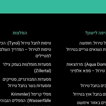
פה לישון?
המלצות
 טירול: חופשה
טיסות לחבל טירול (l
ת נשואים טריים בטירול
טיסות לטירול – המדריך השלם
למטיילים
אקווה דום (Aqua Dome): מרחצאות
מסעדות מומלצות בעמק צילר
טירול – ספא אלפיני
(Zillertal)
מסעדות המבורגרים, סטייקים
ומסעדות בשר בחבל טירול
ם בחבל אוץ בטירול
מפלי קרימל (Krimmler
Wasserfälle): המפלים הגבוה
ים באזור אימשט