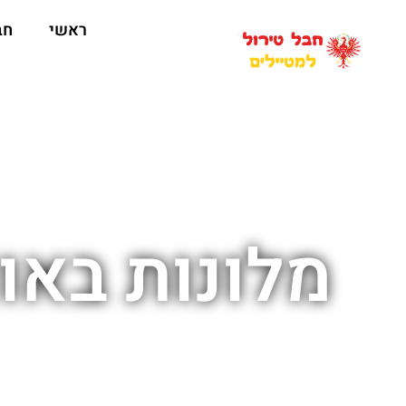
ראשי
חב
מלונות באו