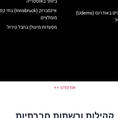
ביותר באוסטריה
אינסברוק (Innsbruck) בת
מלונות מומלצים באודרנס (Uderns)
מומלצים
ל
מסעדות מישלן בחבל טירול
אודותינו >>
קהילות ורשתות חברתיות