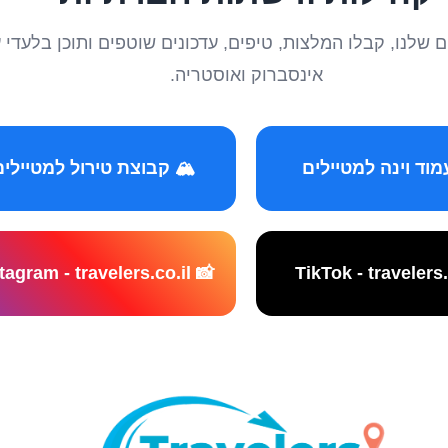
טיילים שלנו, קבלו המלצות, טיפים, עדכונים שוטפים ותוכן ב
אינסברוק ואוסטריה.
️ קבוצת טירול למטיילים
📸 Instagram - travelers.co.il