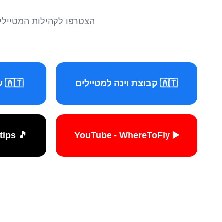
הצטרפו לקהילות המטיילים 
🇦🇹 קבוצת וינה למטיילים
🇦🇹 עמוד וינה למטיילים
🎵 TikTok - travelers.tips
▶️ YouTube - WhereToFly