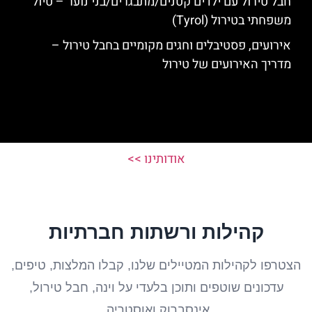
חבל טירול עם ילדים קטנים/מתבגרים/בני נוער – טיול
משפחתי בטירול (Tyrol)
אירועים, פסטיבלים וחגים מקומיים בחבל טירול –
מדריך האירועים של טירול
אודותינו >>
קהילות ורשתות חברתיות
הצטרפו לקהילות המטיילים שלנו, קבלו המלצות, טיפים,
עדכונים שוטפים ותוכן בלעדי על וינה, חבל טירול,
אינסברוק ואוסטריה.