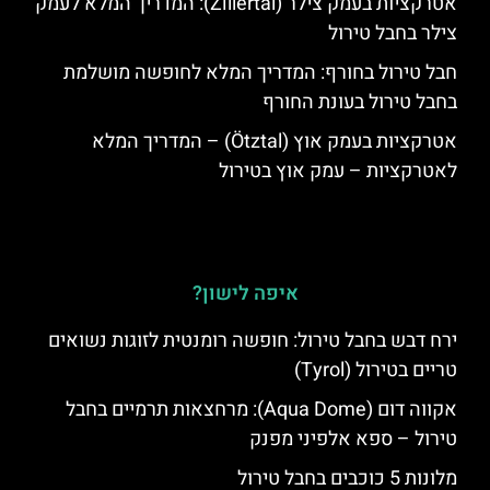
אטרקציות בעמק צילר (Zillertal): המדריך המלא לעמק
צילר בחבל טירול
חבל טירול בחורף: המדריך המלא לחופשה מושלמת
בחבל טירול בעונת החורף
אטרקציות בעמק אוץ (Ötztal) – המדריך המלא
לאטרקציות – עמק אוץ בטירול
איפה לישון?
ירח דבש בחבל טירול: חופשה רומנטית לזוגות נשואים
טריים בטירול (Tyrol)
אקווה דום (Aqua Dome): מרחצאות תרמיים בחבל
טירול – ספא אלפיני מפנק
מלונות 5 כוכבים בחבל טירול