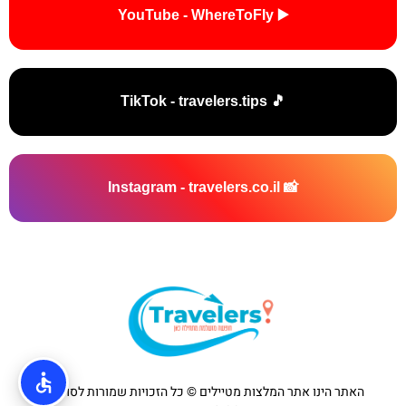
▶️ YouTube - WhereToFly
🎵 TikTok - travelers.tips
📸 Instagram - travelers.co.il
האתר הינו אתר המלצות מטיילים © כל הזכויות שמורות לסוכנות