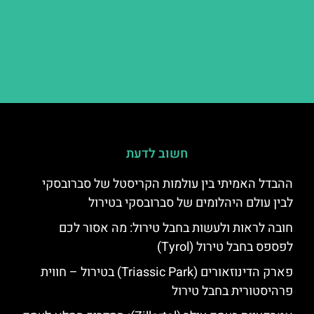
חשוב לדעת
ההבדל האמיתי בין עולמות הקריסטל של סברובסקי
לבין עולם היהלומים של סברובסקי בטירול
חובה לראות ולעשות בחבל טירול: מה אסור לכם
לפספס בחבל טירול (Tyrol)
פארק הדינוזאורים (Triassic Park) בטירול – חווית
פרהיסטורית בחבל טירול