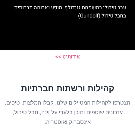
ערב טירולי במשפחת גונדולף: מופע וארוחה תרבותית
בחבל טירול (Gundolf)
אודותינו >>
קהילות ורשתות חברתיות
הצטרפו לקהילות המטיילים שלנו, קבלו המלצות, טיפים,
עדכונים שוטפים ותוכן בלעדי על וינה, חבל טירול,
אינסברוק ואוסטריה.