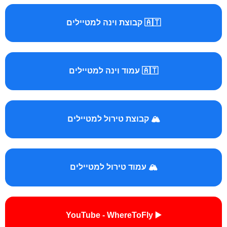
🇦🇹 קבוצת וינה למטיילים
🇦🇹 עמוד וינה למטיילים
🏔️ קבוצת טירול למטיילים
🏔️ עמוד טירול למטיילים
▶️ YouTube - WhereToFly