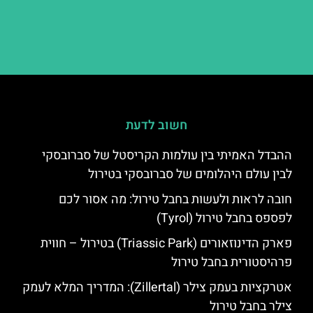
חשוב לדעת
ההבדל האמיתי בין עולמות הקריסטל של סברובסקי
לבין עולם היהלומים של סברובסקי בטירול
חובה לראות ולעשות בחבל טירול: מה אסור לכם
לפספס בחבל טירול (Tyrol)
פארק הדינוזאורים (Triassic Park) בטירול – חווית
פרהיסטורית בחבל טירול
אטרקציות בעמק צילר (Zillertal): המדריך המלא לעמק
צילר בחבל טירול