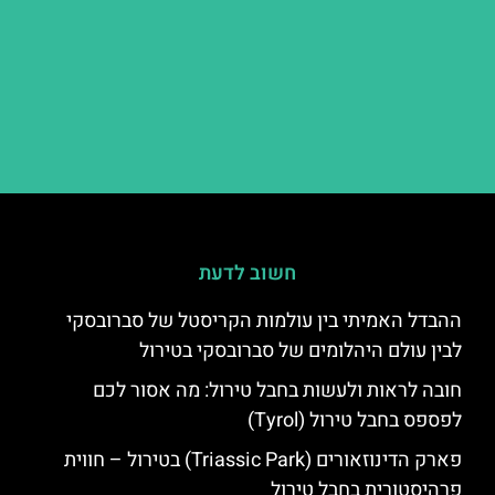
חשוב לדעת
ההבדל האמיתי בין עולמות הקריסטל של סברובסקי
לבין עולם היהלומים של סברובסקי בטירול
חובה לראות ולעשות בחבל טירול: מה אסור לכם
לפספס בחבל טירול (Tyrol)
פארק הדינוזאורים (Triassic Park) בטירול – חווית
פרהיסטורית בחבל טירול