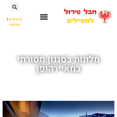
כרטיסים
|
מלונות
חבל טירול
לא רק חבל טירול
מלונות בסגנון מסורתי
במאיירהופן