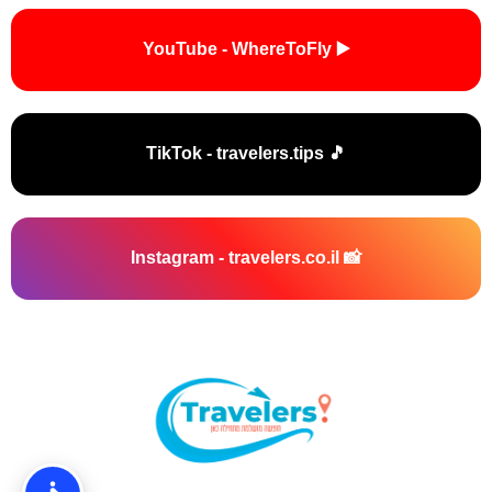
▶️ YouTube - WhereToFly
🎵 TikTok - travelers.tips
📸 Instagram - travelers.co.il