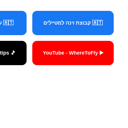
🇦🇹 קבוצת וינה למטיילים
🇦🇹 עמוד וינה למטיילים
🎵 TikTok - travelers.tips
▶️ YouTube - WhereToFly