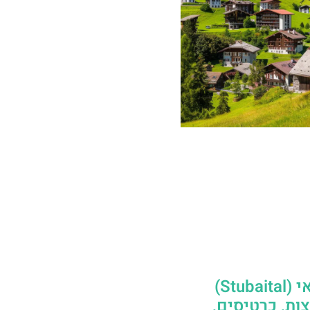
עמק שטובאי (Stubaital)
ות, כרטיסים,