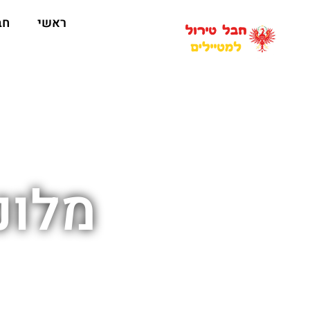
ראשי
חב
מלונ