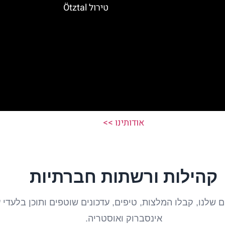
טירול Ötztal
אודותינו >>
קהילות ורשתות חברתיות
שלנו, קבלו המלצות, טיפים, עדכונים שוטפים ותוכן בלעדי על
אינסברוק ואוסטריה.