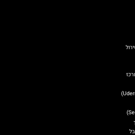
ירול
רכז
מסעדות מומלצות באודרנס (Uderns)
T
בל