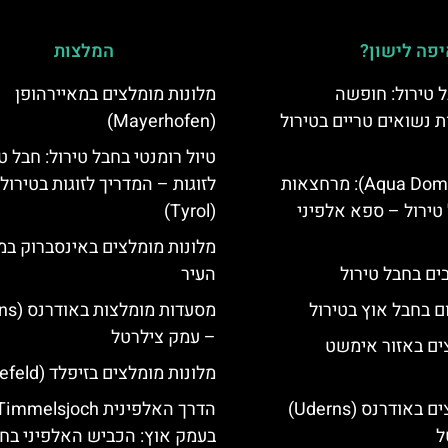
פה לישון?
המלצות
 טירול: חופשה
מלונות מומלצים במאיירהופן
ת נשואים טריים בטירול
(Mayerhofen)
טיול רומנטי בחבל טירול: חבל ט
אקווה דום (Aqua Dome): מרחצאות
לזוגות – המדריך לזוגות בטירול
טירול – ספא אלפיני
(Tyrol)
מלונות מומלצים באינסברוק במ
העיר
ם בחבל אוץ בטירול
– עמק צילרטל
ים באזור אימשט
מלונות מומלצים בזיפלד (Seefeld)
מלונות מומלצים באודרנס (Uderns)
הדרך האלפינית immelsjoch
ל
בעמק אוץ: הכביש האלפיני בח