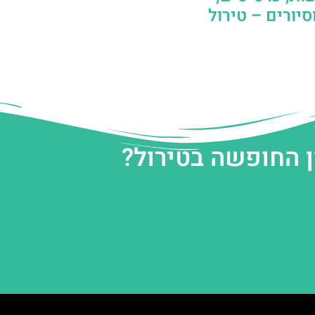
יורים – טירול
ן החופשה בטירול?