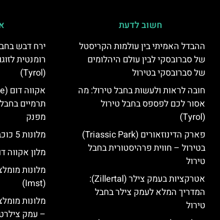
חשוב לדעת
אי
ההבדל האמיתי בין עולמות הקריסטל
ירח דבש בחבל
של סברובסקי לבין עולם היהלומים
רומנטית לזוגו
של סברובסקי בטירול
(Tyrol)
חובה לראות ולעשות בחבל טירול: מה
אסור לכם לפספס בחבל טירול
תרמיים בחבל 
(Tyrol)
מפנק
פארק הדינוזאורים (Triassic Park)
מלונות 5 כוכבים בחבל טירול
בטירול – חווית פרהיסטורית בחבל
מלון אקווה דו
טירול
מלונות מומלצ
אטרקציות בעמק צילר (Zillertal):
(Imst)
המדריך המלא לעמק צילר בחבל
טירול
– עמק צילרט