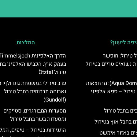
פה לישון?
המלצות
 טירול: חופשה
הדרך האלפינית immelsjoch
ת נשואים טריים בטירול
בעמק אוץ: הכביש האלפיני בח
טירול Ötztal
אקווה דום (Aqua Dome): מרחצאות
ערב טירולי במשפחת גונדולף: 
טירול – ספא אלפיני
וארוחה תרבותית בחבל טירול
(Gundolf)
מסעדות המבורגרים, סטייקים
ומסעדות בשר בחבל טירול
ם בחבל אוץ בטירול
התניידות בטירול – טיפים, המל
ים באזור אימשט