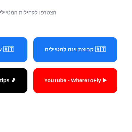
הצטרפו לקהילות המטיילים 
🇦🇹 קבוצת וינה למטיילים
🇦🇹 עמוד וינה למטיילים
🎵 TikTok - travelers.tips
▶️ YouTube - WhereToFly