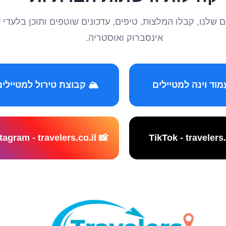
טיילים שלנו, קבלו המלצות, טיפים, עדכונים שוטפים ותוכן ב
אינסברוק ואוסטריה.
️ קבוצת טירול למטיילים
📸 Instagram - travelers.co.il