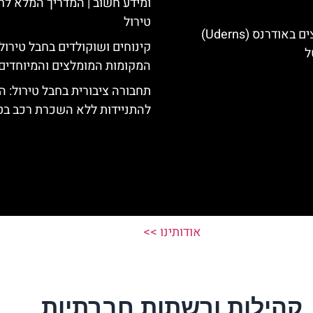
ומידע חשוב | המדריך המלא לח
טירול
מלונות מומלצים באודרנס (Uderns)
קינוחים ושוקולדים בחבל טירול
ל
המקומות המומלצים והמיוחדים
תחבורה ציבורית בחבל טירול: ה
להתניידות ללא השכרת רכב בט
אודותינו >>
קהילות ורשתות חברתיות