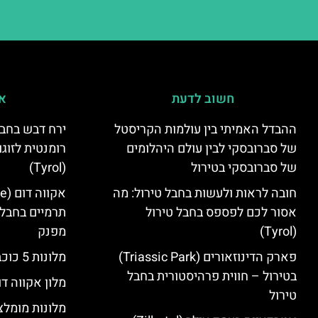
חשוב לדעת
אי
ההבדל האמיתי בין עולמות הקריסטל
ירח דבש בחבל
של סברובסקי לבין עולם היהלומים
רומנטית לזוגו
של סברובסקי בטירול
(Tyrol)
חובה לראות ולעשות בחבל טירול: מה
אסור לכם לפספס בחבל טירול
תרמיים בחבל 
(Tyrol)
מפנק
פארק הדינוזאורים (Triassic Park)
מלונות 5 כוכבים בחבל טירול
בטירול – חווית פרהיסטורית בחבל
מלון אקווה דו
טירול
מלונות מומלצ