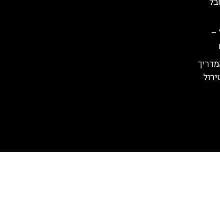
בל
 –
מדריך
ירול