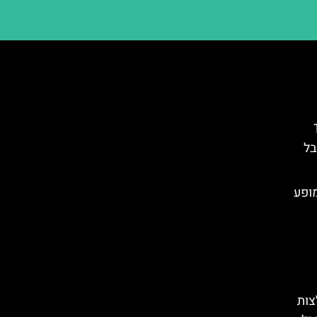
T
בל
מופע
צות