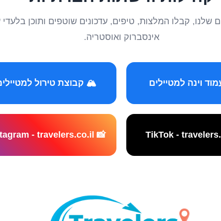
טיילים שלנו, קבלו המלצות, טיפים, עדכונים שוטפים ותוכן ב
אינסברוק ואוסטריה.
️ קבוצת טירול למטיילים
📸 Instagram - travelers.co.il