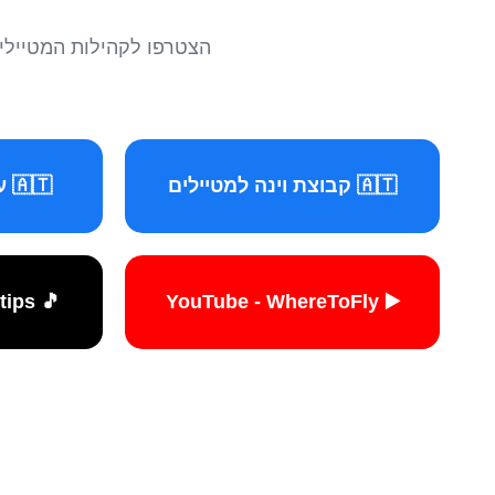
הצטרפו לקהילות המטיילים 
🇦🇹 קבוצת וינה למטיילים
🇦🇹 עמוד וינה למטיילים
🎵 TikTok - travelers.tips
▶️ YouTube - WhereToFly