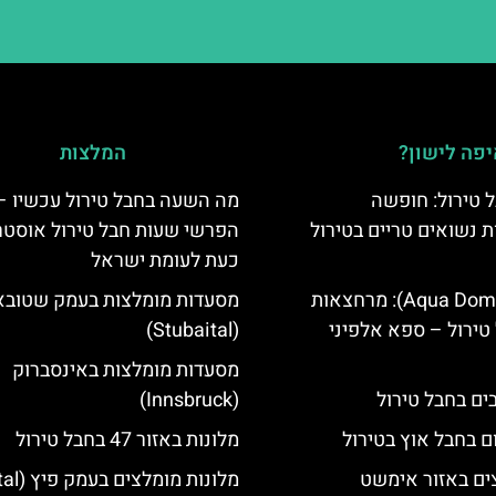
פה לישון?
המלצות
 טירול: חופשה
מה השעה בחבל טירול עכשיו –
ת נשואים טריים בטירול
הפרשי שעות חבל טירול אוסטר
כעת לעומת ישראל
אקווה דום (Aqua Dome): מרחצאות
מסעדות מומלצות בעמק שטובא
טירול – ספא אלפיני
(Stubaital)
מסעדות מומלצות באינסברוק
(Innsbruck)
ם בחבל אוץ בטירול
מלונות באזור 47 בחבל טירול
ים באזור אימשט
מלונות מומלצים בעמק פיץ (Pitztal)