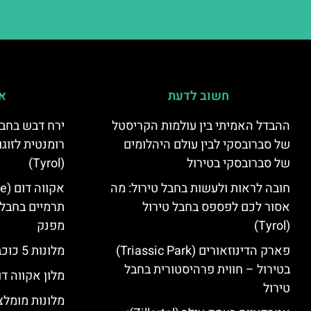
חשוב לדעת
אי
ההבדל האמיתי בין עולמות הקריסטל
ירח דבש בחבל
של סברובסקי לבין עולם היהלומים
רומנטית לזוגו
של סברובסקי בטירול
(Tyrol)
חובה לראות ולעשות בחבל טירול: מה
אסור לכם לפספס בחבל טירול
תרמיים בחבל 
(Tyrol)
מפנק
פארק הדינוזאורים (Triassic Park)
מלונות 5 כוכבים בחבל טירול
בטירול – חווית פרהיסטורית בחבל
מלון אקווה דו
טירול
מלונות מומלצ