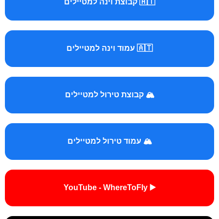
🇦🇹 קבוצת וינה למטיילים
🇦🇹 עמוד וינה למטיילים
🏔️ קבוצת טירול למטיילים
🏔️ עמוד טירול למטיילים
▶️ YouTube - WhereToFly