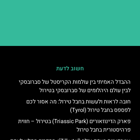
חשוב לדעת
ההבדל האמיתי בין עולמות הקריסטל של סברובסקי
לבין עולם היהלומים של סברובסקי בטירול
חובה לראות ולעשות בחבל טירול: מה אסור לכם
לפספס בחבל טירול (Tyrol)
פארק הדינוזאורים (Triassic Park) בטירול – חווית
פרהיסטורית בחבל טירול