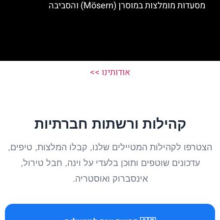
מסעדות מומלצות במוסרן (Mösern) והסביבה
אודותינו >>
קהילות ורשתות חברתיות
הצטרפו לקהילות המטיילים שלנו, קבלו המלצות, טיפים,
עדכונים שוטפים ותוכן בלעדי על וינה, חבל טירול,
אינסברוק ואוסטריה.