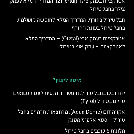
אטרקציות בעמק צילר (Zillertal): המדריך המלא לעמק
צילר בחבל טירול
חבל טירול בחורף: המדריך המלא לחופשה מושלמת
בחבל טירול בעונת החורף
אטרקציות בעמק אוץ (Ötztal) – המדריך המלא
לאטרקציות – עמק אוץ בטירול
איפה לישון?
ירח דבש בחבל טירול: חופשה רומנטית לזוגות נשואים
טריים בטירול (Tyrol)
אקווה דום (Aqua Dome): מרחצאות תרמיים בחבל
טירול – ספא אלפיני מפנק
מלונות 5 כוכבים בחבל טירול