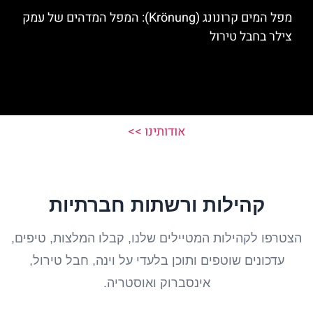
מפל המים קרונונג (Krönung): המפל המדהים של עמק
צילר בחבל טירול
אודותינו >>
קהילות ורשתות חברתיות
הצטרפו לקהילות המטיילים שלנו, קבלו המלצות, טיפים,
עדכונים שוטפים ותוכן בלעדי על וינה, חבל טירול,
אינסברוק ואוסטריה.