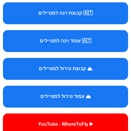
🇦🇹 קבוצת וינה למטיילים
🇦🇹 עמוד וינה למטיילים
🏔️ קבוצת טירול למטיילים
🏔️ עמוד טירול למטיילים
▶️ YouTube - WhereToFly