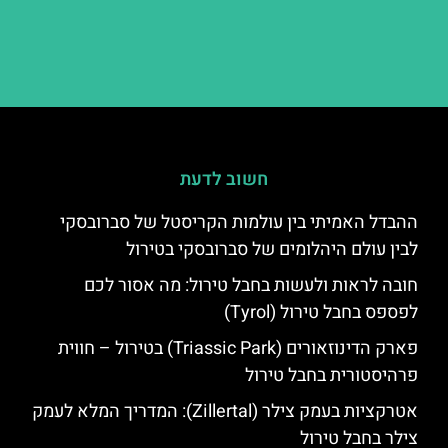
חשוב לדעת
ההבדל האמיתי בין עולמות הקריסטל של סברובסקי
לבין עולם היהלומים של סברובסקי בטירול
חובה לראות ולעשות בחבל טירול: מה אסור לכם
לפספס בחבל טירול (Tyrol)
פארק הדינוזאורים (Triassic Park) בטירול – חווית
פרהיסטורית בחבל טירול
אטרקציות בעמק צילר (Zillertal): המדריך המלא לעמק
צילר בחבל טירול