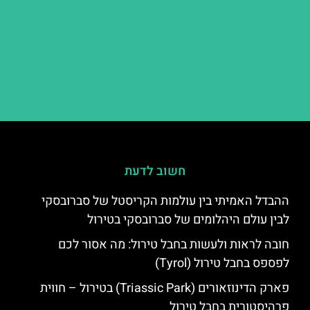
חשוב לדעת
ההבדל האמיתי בין עולמות הקריסטל של סברובסקי
לבין עולם היהלומים של סברובסקי בטירול
חובה לראות ולעשות בחבל טירול: מה אסור לכם
לפספס בחבל טירול (Tyrol)
פארק הדינוזאורים (Triassic Park) בטירול – חווית
פרהיסטורית בחבל טירול