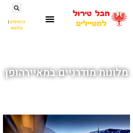
כרטיסים
|
מלונות
חבל טירול
לא רק חבל טירול
מלונות מודרניים במאיירהופן