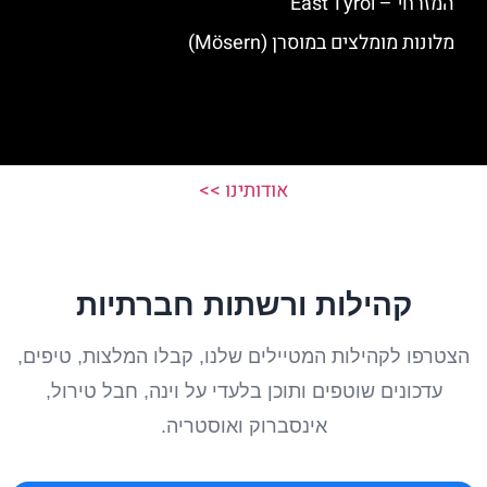
המזרחי – East Tyrol
מלונות מומלצים במוסרן (Mösern)
אודותינו >>
קהילות ורשתות חברתיות
הצטרפו לקהילות המטיילים שלנו, קבלו המלצות, טיפים,
עדכונים שוטפים ותוכן בלעדי על וינה, חבל טירול,
אינסברוק ואוסטריה.