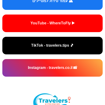
🏔️ עמוד טירול למטיילים
▶️ YouTube - WhereToFly
🎵 TikTok - travelers.tips
📸 Instagram - travelers.co.il