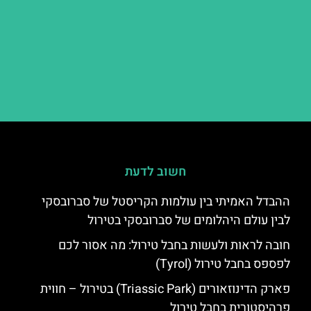
חשוב לדעת
ההבדל האמיתי בין עולמות הקריסטל של סברובסקי
לבין עולם היהלומים של סברובסקי בטירול
חובה לראות ולעשות בחבל טירול: מה אסור לכם
לפספס בחבל טירול (Tyrol)
פארק הדינוזאורים (Triassic Park) בטירול – חווית
פרהיסטורית בחבל טירול