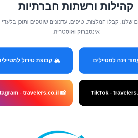
קהילות ורשתות חברתיות
טיילים שלנו, קבלו המלצות, טיפים, עדכונים שוטפים ותוכן ב
אינסברוק ואוסטריה.
️ קבוצת טירול למטיילים
📸 Instagram - travelers.co.il