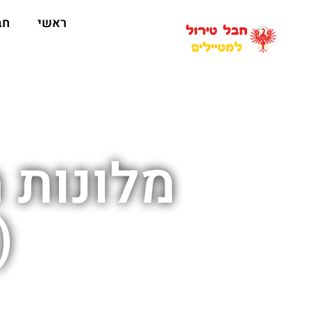
ראשי
חב
מלונות 
yerhofen)