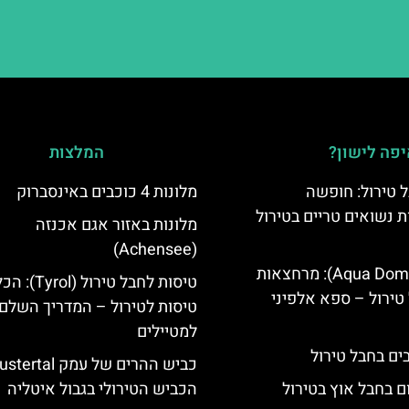
פה לישון?
המלצות
 טירול: חופשה
מלונות 4 כוכבים באינסברוק
ת נשואים טריים בטירול
מלונות באזור אגם אכנזה
(Achensee)
אקווה דום (Aqua Dome): מרחצאות
טיסות לחבל טירול (l
טירול – ספא אלפיני
טיסות לטירול – המדריך השלם
למטיילים
ם בחבל אוץ בטירול
הכביש הטירולי בגבול איטליה