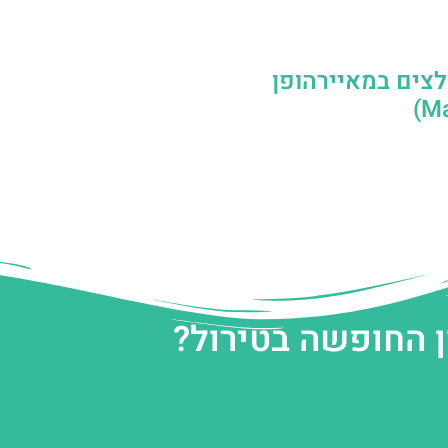
לצים במאיירהופן
ן החופשה בטירול?