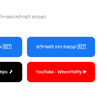
הצטרפו לקהילות המטיילים 
🇦🇹 קבוצת וינה למטיילים
🇦🇹 עמוד וינה למטיילים
🎵 TikTok - travelers.tips
▶️ YouTube - WhereToFly