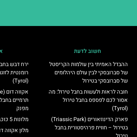
חשוב לדעת
אי
ההבדל האמיתי בין עולמות הקריסטל
ירח דבש בחבל
של סברובסקי לבין עולם היהלומים
רומנטית לזוגו
של סברובסקי בטירול
(Tyrol)
חובה לראות ולעשות בחבל טירול: מה
אסור לכם לפספס בחבל טירול
תרמיים בחבל 
(Tyrol)
מפנק
פארק הדינוזאורים (Triassic Park)
מלונות 5 כוכבים בחבל טירול
בטירול – חווית פרהיסטורית בחבל
מלון אקווה דו
טירול