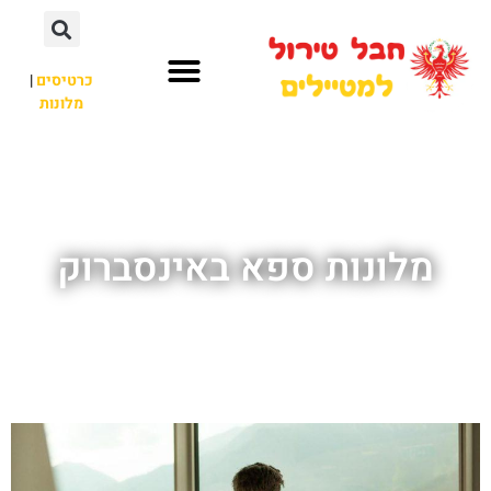
כרטיסים
|
מלונות
חבל טירול
לא רק חבל טירול
מלונות ספא באינסברוק