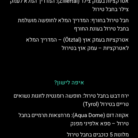
אטרקציות בעמק צילר (Zillertal): המדריך המלא לעמק
צילר בחבל טירול
חבל טירול בחורף: המדריך המלא לחופשה מושלמת
בחבל טירול בעונת החורף
אטרקציות בעמק אוץ (Ötztal) – המדריך המלא
לאטרקציות – עמק אוץ בטירול
איפה לישון?
ירח דבש בחבל טירול: חופשה רומנטית לזוגות נשואים
טריים בטירול (Tyrol)
אקווה דום (Aqua Dome): מרחצאות תרמיים בחבל
טירול – ספא אלפיני מפנק
מלונות 5 כוכבים בחבל טירול