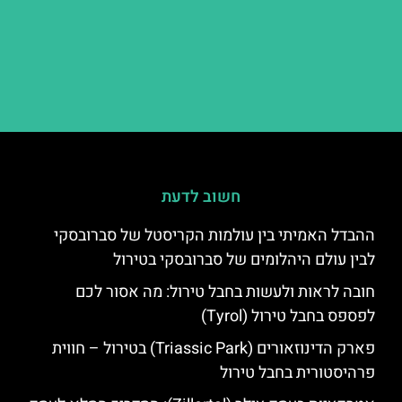
חשוב לדעת
ההבדל האמיתי בין עולמות הקריסטל של סברובסקי
לבין עולם היהלומים של סברובסקי בטירול
חובה לראות ולעשות בחבל טירול: מה אסור לכם
לפספס בחבל טירול (Tyrol)
פארק הדינוזאורים (Triassic Park) בטירול – חווית
פרהיסטורית בחבל טירול