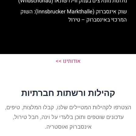
מלונות מומלצים בעמק ווילדשונאו (Wildschonau)
שוק אינסברוק (Innsbrucker Markthalle): השוק
המרכזי באינסברוק – טירול
אודותינו >>
קהילות ורשתות חברתיות
הצטרפו לקהילות המטיילים שלנו, קבלו המלצות, טיפים,
עדכונים שוטפים ותוכן בלעדי על וינה, חבל טירול,
אינסברוק ואוסטריה.