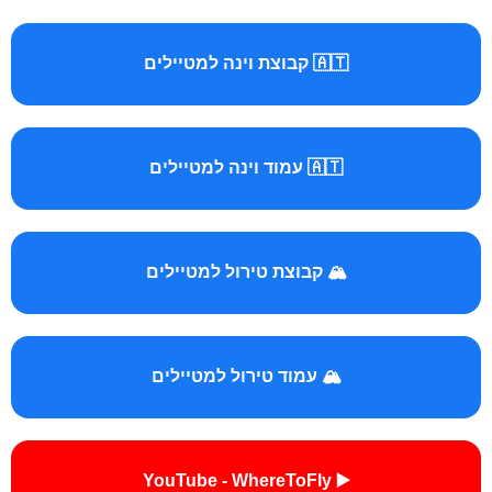
🇦🇹 קבוצת וינה למטיילים
🇦🇹 עמוד וינה למטיילים
🏔️ קבוצת טירול למטיילים
🏔️ עמוד טירול למטיילים
▶️ YouTube - WhereToFly