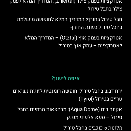
אטרקציות בעמק צילר (Zillertal): המדריך המלא לעמק
צילר בחבל טירול
חבל טירול בחורף: המדריך המלא לחופשה מושלמת
בחבל טירול בעונת החורף
אטרקציות בעמק אוץ (Ötztal) – המדריך המלא
לאטרקציות – עמק אוץ בטירול
איפה לישון?
ירח דבש בחבל טירול: חופשה רומנטית לזוגות נשואים
טריים בטירול (Tyrol)
אקווה דום (Aqua Dome): מרחצאות תרמיים בחבל
טירול – ספא אלפיני מפנק
מלונות 5 כוכבים בחבל טירול