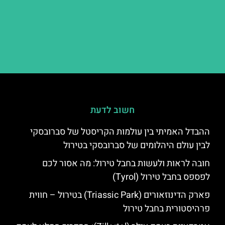
חשוב לדעת
ההבדל האמיתי בין עולמות הקריסטל של סברובסקי
לבין עולם היהלומים של סברובסקי בטירול
חובה לראות ולעשות בחבל טירול: מה אסור לכם
לפספס בחבל טירול (Tyrol)
פארק הדינוזאורים (Triassic Park) בטירול – חווית
פרהיסטורית בחבל טירול