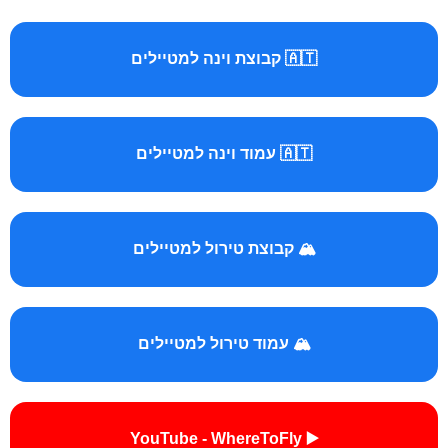
🇦🇹 קבוצת וינה למטיילים
🇦🇹 עמוד וינה למטיילים
🏔️ קבוצת טירול למטיילים
🏔️ עמוד טירול למטיילים
▶️ YouTube - WhereToFly