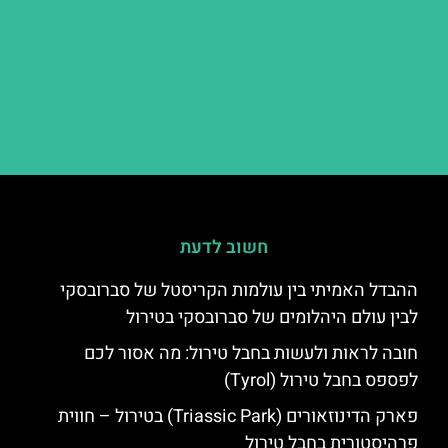
חשוב לדעת
ההבדל האמיתי בין עולמות הקריסטל של סברובסקי
לבין עולם היהלומים של סברובסקי בטירול
חובה לראות ולעשות בחבל טירול: מה אסור לכם
לפספס בחבל טירול (Tyrol)
פארק הדינוזאורים (Triassic Park) בטירול – חווית
פרהיסטורית בחבל טירול