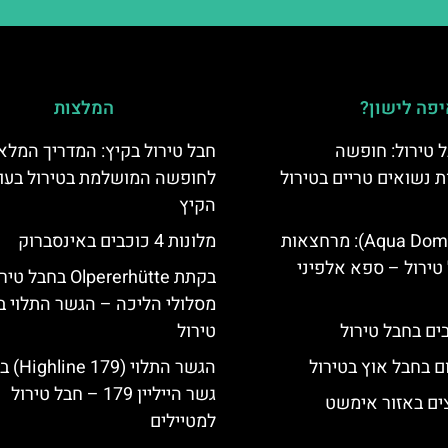
פה לישון?
המלצות
 טירול: חופשה
חבל טירול בקיץ: המדריך המלא
ת נשואים טריים בטירול
לחופשה המושלמת בטירול בעו
הקיץ
אקווה דום (Aqua Dome): מרחצאות
מלונות 4 כוכבים באינסברוק
טירול – ספא אלפיני
בקתת Olpererhütte בחבל 
מסלולי הליכה – הגשר התלוי ב
טירול
ם בחבל אוץ בטירול
הגשר התלוי 
גשר הייליין 179 – חבל טירול
ים באזור אימשט
למטיילים