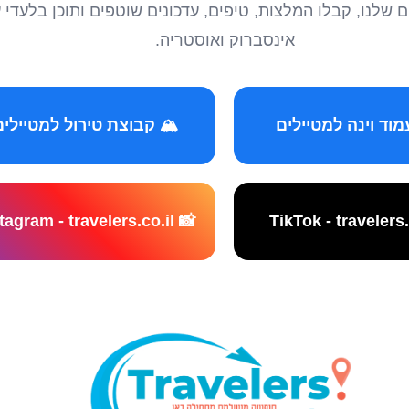
טיילים שלנו, קבלו המלצות, טיפים, עדכונים שוטפים ותוכן ב
אינסברוק ואוסטריה.
️ קבוצת טירול למטיילים
📸 Instagram - travelers.co.il