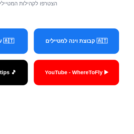
הצטרפו לקהילות המטיילים 
🇦🇹 קבוצת וינה למטיילים
🇦🇹 עמוד וינה למטיילים
🎵 TikTok - travelers.tips
▶️ YouTube - WhereToFly