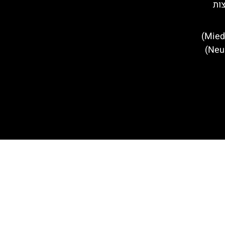
צות
מסעדות מומלצות במידרס (Mieders)