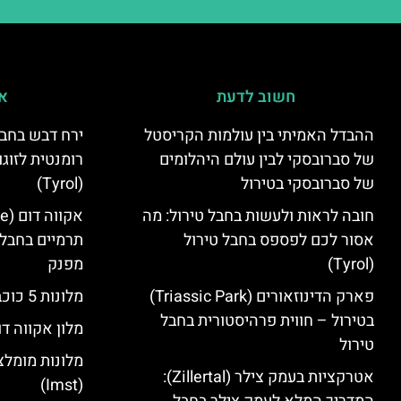
חשוב לדעת
אי
ההבדל האמיתי בין עולמות הקריסטל
ירח דבש בחבל
של סברובסקי לבין עולם היהלומים
רומנטית לזוגו
של סברובסקי בטירול
(Tyrol)
חובה לראות ולעשות בחבל טירול: מה
אסור לכם לפספס בחבל טירול
תרמיים בחבל 
(Tyrol)
מפנק
פארק הדינוזאורים (Triassic Park)
מלונות 5 כוכבים בחבל טירול
בטירול – חווית פרהיסטורית בחבל
מלון אקווה דו
טירול
מלונות מומלצ
אטרקציות בעמק צילר (Zillertal):
(Imst)