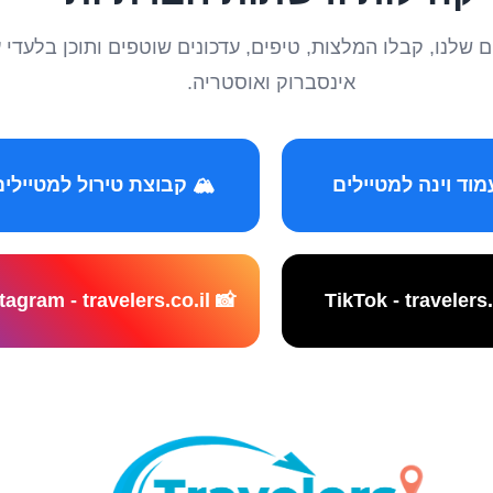
טיילים שלנו, קבלו המלצות, טיפים, עדכונים שוטפים ותוכן ב
אינסברוק ואוסטריה.
️ קבוצת טירול למטיילים
📸 Instagram - travelers.co.il