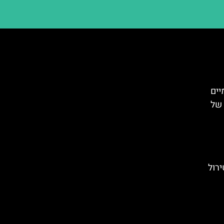
יים
 של
רול