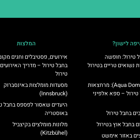
פה לישון?
המלצות
 טירול: חופשה
אירועים, פסטיבלים וחגים מקומ
ת נשואים טריים בטירול
בחבל טירול – מדריך האירועים
טירול
אקווה דום (Aqua Dome): מרחצאות
מסעדות מומלצות באינסברוק
טירול – ספא אלפיני
(Innsbruck)
היעדים שאסור לפספס בחבל טי
באוסטריה
ם בחבל אוץ בטירול
מלונות מומלצים בקיצביל
(Kitzbühel)
ים באזור אימשט