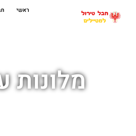
ראשי
חב
מלונות ע