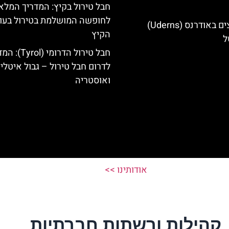
חבל טירול בקיץ: המדריך המלא
לחופשה המושלמת בטירול בעו
מלונות מומלצים באודרנס (Uderns)
הקיץ
ל
חבל טירול הדרומי (l
לדרום חבל טירול – גבול איטלי
ואוסטריה
אודותינו >>
קהילות ורשתות חברתיות