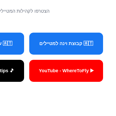
הצטרפו לקהילות המטיילים 
🇦🇹 קבוצת וינה למטיילים
🇦🇹 עמוד וינה למטיילים
🎵 TikTok - travelers.tips
▶️ YouTube - WhereToFly