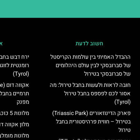
חשוב לדעת
אי
ההבדל האמיתי בין עולמות הקריסטל
ירח דבש בחבל
של סברובסקי לבין עולם היהלומים
רומנטית לזוגו
של סברובסקי בטירול
(Tyrol)
חובה לראות ולעשות בחבל טירול: מה
אסור לכם לפספס בחבל טירול
תרמיים בחבל 
(Tyrol)
מפנק
פארק הדינוזאורים (Triassic Park)
מלונות 5 כוכבים בחבל טירול
בטירול – חווית פרהיסטורית בחבל
מלון אקווה דו
טירול
מלונות מומלצ