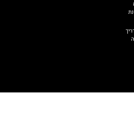
נת
Tyro): המדריך
ה