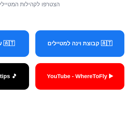
הצטרפו לקהילות המטיילים 
🇦🇹 קבוצת וינה למטיילים
🇦🇹 עמוד וינה למטיילים
🎵 TikTok - travelers.tips
▶️ YouTube - WhereToFly