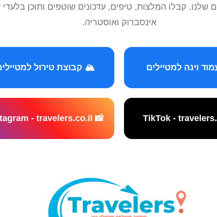
טיילים שלנו, קבלו המלצות, טיפים, עדכונים שוטפים ותוכן ב
אינסברוק ואוסטריה.
️ קבוצת טירול למטיילים
📸 Instagram - travelers.co.il