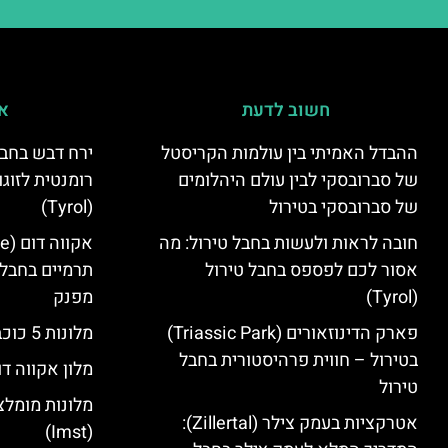
חשוב לדעת
אי
ההבדל האמיתי בין עולמות הקריסטל
ירח דבש בחבל
של סברובסקי לבין עולם היהלומים
רומנטית לזוגו
של סברובסקי בטירול
(Tyrol)
חובה לראות ולעשות בחבל טירול: מה
אסור לכם לפספס בחבל טירול
תרמיים בחבל 
(Tyrol)
מפנק
פארק הדינוזאורים (Triassic Park)
מלונות 5 כוכבים בחבל טירול
בטירול – חווית פרהיסטורית בחבל
מלון אקווה דו
טירול
מלונות מומלצ
אטרקציות בעמק צילר (Zillertal):
(Imst)