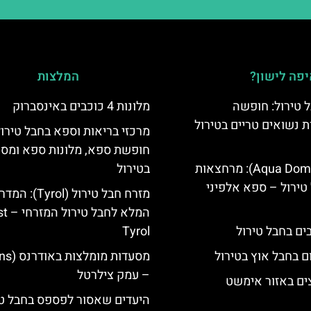
פה לישון?
המלצות
 טירול: חופשה
מלונות 4 כוכבים באינסברוק
ת נשואים טריים בטירול
מרכזי בריאות וספא בחבל טירול
חופשת ספא, מלונות ספא ומסא
אקווה דום (Aqua Dome): מרחצאות
בטירול
טירול – ספא אלפיני
מזרח חבל טירול (Tyrol): 
המלא לחבל 
Tyrol
ם בחבל אוץ בטירול
– עמק צילרטל
ים באזור אימשט
היעדים שאסור לפספס בחבל טי