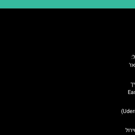
:
ז'
המדריך
טירול המזרחי – East
מסעדות מומלצות באודרנס (Uderns)
רול