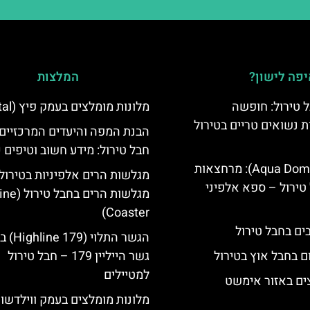
פה לישון?
המלצות
 טירול: חופשה
מלונות מומלצים בעמק פיץ (Pitztal)
ת נשואים טריים בטירול
הבנת המפה והיעדים המרכזיים
חבל טירול: מידע חשוב וטיפים 
אקווה דום (Aqua Dome): מרחצאות
מגלשות הרים אלפיניות בטירול:
טירול – ספא אלפיני
מגלשות הרים בחב
Coaster)
הגשר התלוי 
ם בחבל אוץ בטירול
גשר הייליין 179 – חבל טירול
למטיילים
ים באזור אימשט
מלונות מומלצים בעמק ווילדשונ