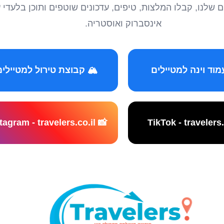
טיילים שלנו, קבלו המלצות, טיפים, עדכונים שוטפים ותוכן ב
אינסברוק ואוסטריה.
️ קבוצת טירול למטיילים
📸 Instagram - travelers.co.il