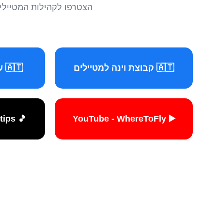
הצטרפו לקהילות המטיילים 
🇦🇹 קבוצת וינה למטיילים
🇦🇹 עמוד וינה למטיילים
🎵 TikTok - travelers.tips
▶️ YouTube - WhereToFly