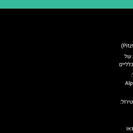
 של
כלליים
ל טירול (Alpine
(Highline 179) בטירול:
או