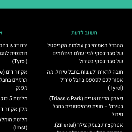
חשוב לדעת
אי
ההבדל האמיתי בין עולמות הקריסטל
ירח דבש בחבל
של סברובסקי לבין עולם היהלומים
רומנטית לזוגו
של סברובסקי בטירול
(Tyrol)
חובה לראות ולעשות בחבל טירול: מה
אסור לכם לפספס בחבל טירול
תרמיים בחבל 
(Tyrol)
מפנק
פארק הדינוזאורים (Triassic Park)
מלונות 5 כוכבים בחבל טירול
בטירול – חווית פרהיסטורית בחבל
מלון אקווה דו
טירול
מלונות מומלצ
אטרקציות בעמק צילר (Zillertal):
(Imst)