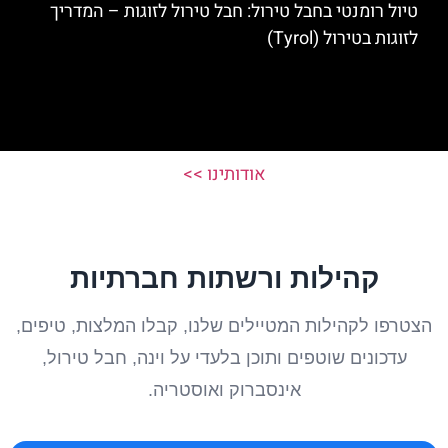
טיול רומנטי בחבל טירול: חבל טירול לזוגות – המדריך
לזוגות בטירול (Tyrol)
אודותינו >>
קהילות ורשתות חברתיות
הצטרפו לקהילות המטיילים שלנו, קבלו המלצות, טיפים,
עדכונים שוטפים ותוכן בלעדי על וינה, חבל טירול,
אינסברוק ואוסטריה.