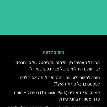
חשוב לדעת
ההבדל האמיתי בין עולמות הקריסטל של סברובסקי
לבין עולם היהלומים של סברובסקי בטירול
חובה לראות ולעשות בחבל טירול: מה אסור לכם
לפספס בחבל טירול (Tyrol)
פארק הדינוזאורים (Triassic Park) בטירול – חווית
פרהיסטורית בחבל טירול