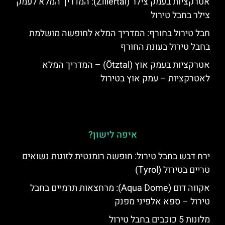
אטרקציות בעמק צילר (Zillertal): המדריך המלא לעמק
צילר בחבל טירול
חבל טירול בחורף: המדריך המלא לחופשה מושלמת
בחבל טירול בעונת החורף
אטרקציות בעמק אוץ (Ötztal) – המדריך המלא
לאטרקציות – עמק אוץ בטירול
איפה לישון?
ירח דבש בחבל טירול: חופשה רומנטית לזוגות נשואים
טריים בטירול (Tyrol)
אקווה דום (Aqua Dome): מרחצאות תרמיים בחבל
טירול – ספא אלפיני מפנק
מלונות 5 כוכבים בחבל טירול