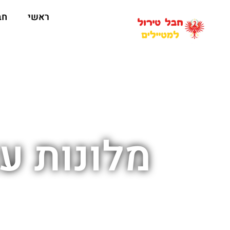
ראשי
חב
מלונות ע