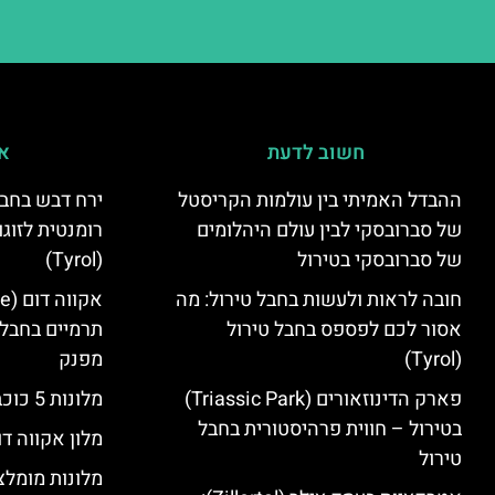
חשוב לדעת
אי
ההבדל האמיתי בין עולמות הקריסטל
ירח דבש בחבל
של סברובסקי לבין עולם היהלומים
רומנטית לזוגו
של סברובסקי בטירול
(Tyrol)
חובה לראות ולעשות בחבל טירול: מה
אסור לכם לפספס בחבל טירול
תרמיים בחבל 
(Tyrol)
מפנק
פארק הדינוזאורים (Triassic Park)
מלונות 5 כוכבים בחבל טירול
בטירול – חווית פרהיסטורית בחבל
מלון אקווה דו
טירול
מלונות מומלצ