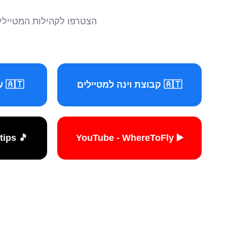
הצטרפו לקהילות המטיילים 
🇦🇹 קבוצת וינה למטיילים
🇦🇹 עמוד וינה למטיילים
🎵 TikTok - travelers.tips
▶️ YouTube - WhereToFly