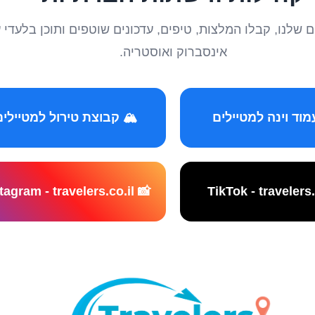
טיילים שלנו, קבלו המלצות, טיפים, עדכונים שוטפים ותוכן ב
אינסברוק ואוסטריה.
️ קבוצת טירול למטיילים
📸 Instagram - travelers.co.il