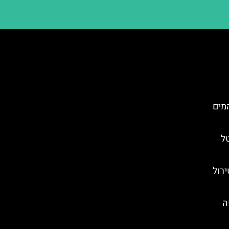
פארק המים
ל
רול
י קפה