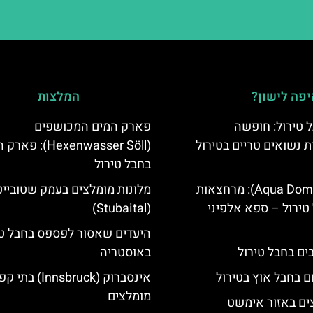
פה לישון?
המלצות
 טירול: חופשה
פארק המים המכושפים
ת נשואים טריים בטירול
(Hexenwasser Söll): 
בחבל טירול
אקווה דום (Aqua Dome): מרחצאות
מלונות מומלצים בעמק שטובייט
טירול – ספא אלפיני
(Stubaital)
היעדים שאסור לפספס בחבל טי
באוסטריה
ם בחבל אוץ בטירול
אינסברוק (Innsbruck) בת
מומלצים
ים באזור אימשט