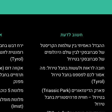
חשוב לדעת
אי
ההבדל האמיתי בין עולמות הקריסטל
ירח דבש בחבל
של סברובסקי לבין עולם היהלומים
רומנטית לזוגו
של סברובסקי בטירול
(Tyrol)
חובה לראות ולעשות בחבל טירול: מה
אסור לכם לפספס בחבל טירול
תרמיים בחבל 
(Tyrol)
מפנק
פארק הדינוזאורים (Triassic Park)
מלונות 5 כוכבים בחבל טירול
בטירול – חווית פרהיסטורית בחבל
מלונות מומלצ
טירול
(Imst)