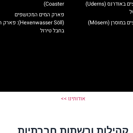
מלונות מומלצים באודרנס (Uderns)
Coaster)
ל
פארק המים המכושפים
מוסרן (Mösern)
(Hexenwasser Söll): 
בחבל טירול
אודותינו >>
קהילות ורשתות חברתיות