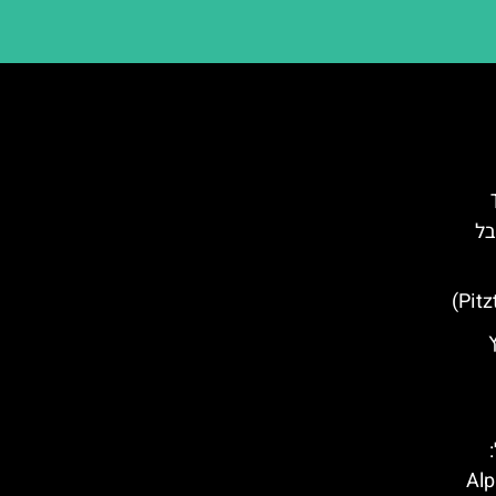
T
בל
ל טירול (Alpine