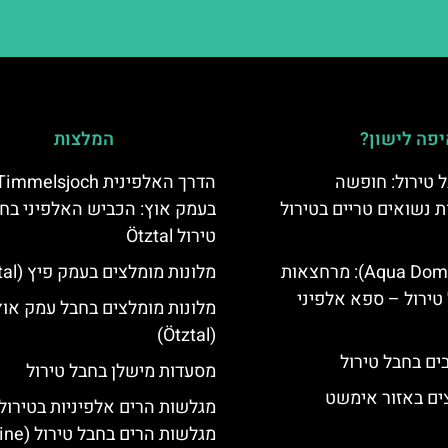
פה לישון?
המלצות
 טירול: חופשה
הדרך האלפינית immelsjoch
ת נשואים טריים בטירול
בעמק אוץ: הכביש האלפיני בח
טירול Ötztal
אקווה דום (Aqua Dome): מרחצאות
מלונות מומלצים בעמק פיץ (Pitztal)
טירול – ספא אלפיני
מלונות מומלצים בחבל עמק אוץ
(Ötztal)
מסעדות מישלן בחבל טירול
ים באזור אימשט
מגלשות הרים אלפיניות בטירול:
מגלשות הרים בחב