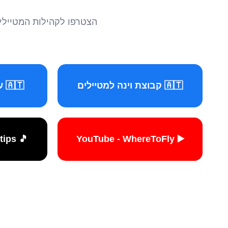
הצטרפו לקהילות המטיילים 
🇦🇹 קבוצת וינה למטיילים
🇦🇹 עמוד וינה למטיילים
🎵 TikTok - travelers.tips
▶️ YouTube - WhereToFly