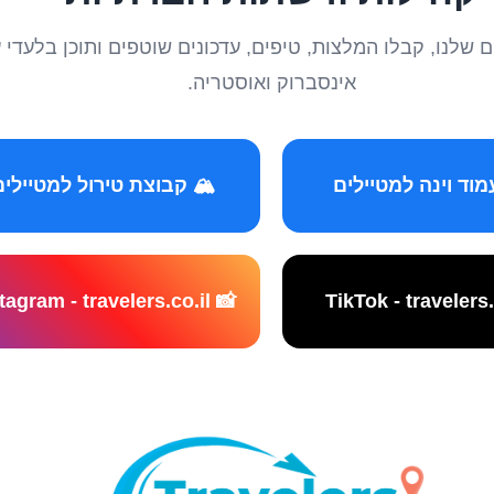
טיילים שלנו, קבלו המלצות, טיפים, עדכונים שוטפים ותוכן ב
אינסברוק ואוסטריה.
️ קבוצת טירול למטיילים
📸 Instagram - travelers.co.il