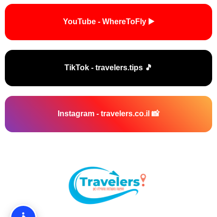
▶️ YouTube - WhereToFly
🎵 TikTok - travelers.tips
📸 Instagram - travelers.co.il