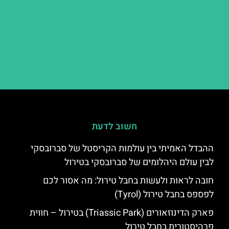
חשוב לדעת
ההבדל האמיתי בין עולמות הקריסטל של סברובסקי
לבין עולם היהלומים של סברובסקי בטירול
חובה לראות ולעשות בחבל טירול: מה אסור לכם
לפספס בחבל טירול (Tyrol)
פארק הדינוזאורים (Triassic Park) בטירול – חווית
פרהיסטורית בחבל טירול