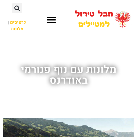
כרטיסים
|
מלונות
חבל טירול
לא רק חבל טירול
מלונות עם נוף פנורמי
באודרנס