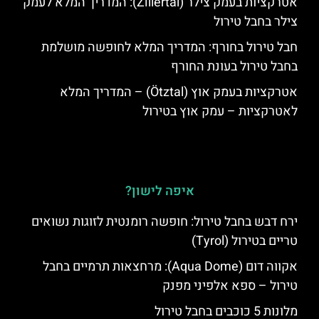
אטרקציות בעמק צילר (Zillertal): המדריך המלא לעמק
צילר בחבל טירול
חבל טירול בחורף: המדריך המלא לחופשה מושלמת
בחבל טירול בעונת החורף
אטרקציות בעמק אוץ (Ötztal) – המדריך המלא
לאטרקציות – עמק אוץ בטירול
איפה לישון?
ירח דבש בחבל טירול: חופשה רומנטית לזוגות נשואים
טריים בטירול (Tyrol)
אקווה דום (Aqua Dome): מרחצאות תרמיים בחבל
טירול – ספא אלפיני מפנק
מלונות 5 כוכבים בחבל טירול