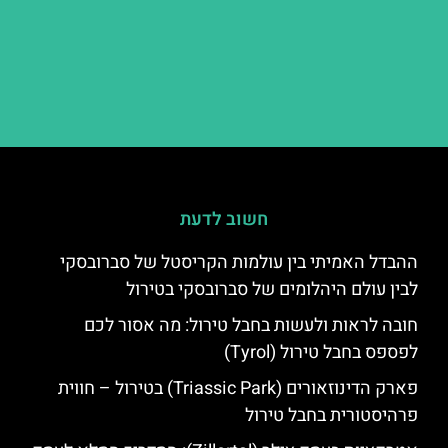
חשוב לדעת
ההבדל האמיתי בין עולמות הקריסטל של סברובסקי
לבין עולם היהלומים של סברובסקי בטירול
חובה לראות ולעשות בחבל טירול: מה אסור לכם
לפספס בחבל טירול (Tyrol)
פארק הדינוזאורים (Triassic Park) בטירול – חווית
פרהיסטורית בחבל טירול