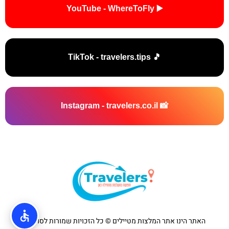
▶️ YouTube - WhereToFly
🎵 TikTok - travelers.tips
📸 Instagram - travelers.co.il
האתר הינו אתר המלצות מטיילים © כל הזכויות שמורות לסוכנות