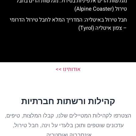
מגלשות הרים אלפיניות בטירול: מגלשות הרים בחבל
טירול (Alpine Coaster)
חבל טירול באיטליה: המדריך המלא לחבל טירול הדרומי
– צפון איטליה (Tyrol)
אודותינו >>
קהילות ורשתות חברתיות
הצטרפו לקהילות המטיילים שלנו, קבלו המלצות, טיפים,
עדכונים שוטפים ותוכן בלעדי על וינה, חבל טירול,
אינסברוק ואוסטריה.