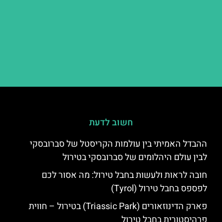
חשוב לדעת
ההבדל האמיתי בין עולמות הקריסטל של סברובסקי
לבין עולם היהלומים של סברובסקי בטירול
חובה לראות ולעשות בחבל טירול: מה אסור לכם
לפספס בחבל טירול (Tyrol)
פארק הדינוזאורים (Triassic Park) בטירול – חווית
פרהיסטורית בחבל טירול