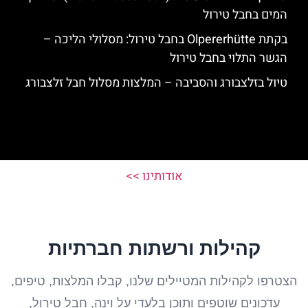
המים בחבל טירול
בקתת Olpererhütte בחבל טירול: מסלולי הליכה –
הגשר התלוי בחבל טירול
טיול בזלצבורג והסביבה – המלצות מסלול חבל זלצבורג
אודותינו >>
קהילות ורשתות חברתיות
הצטרפו לקהילות המטיילים שלנו, קבלו המלצות, טיפים,
עדכונים שוטפים ותוכן בלעדי על וינה, חבל טירול,