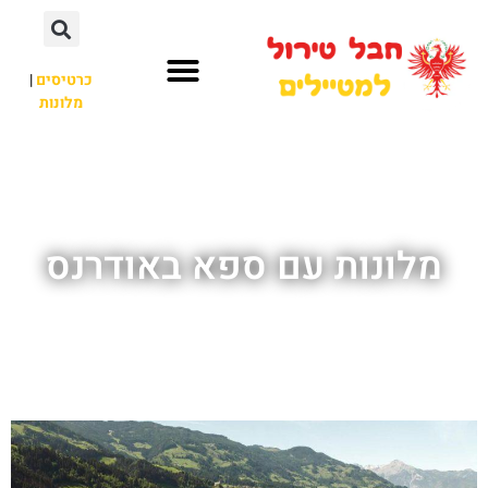
כרטיסים
|
מלונות
חבל טירול
לא רק חבל טירול
מלונות עם ספא באודרנס