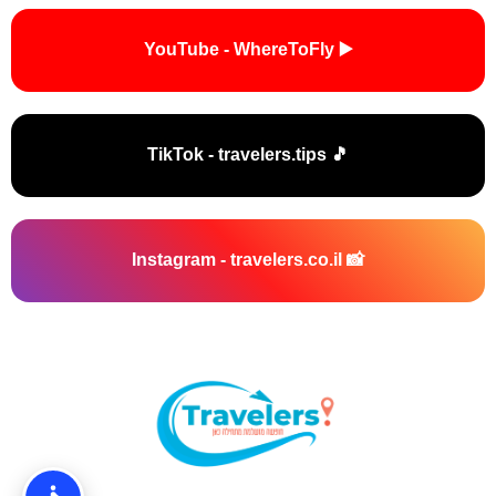
▶️ YouTube - WhereToFly
🎵 TikTok - travelers.tips
📸 Instagram - travelers.co.il