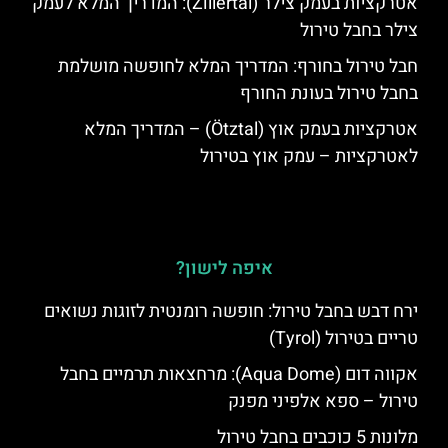
אטרקציות בעמק צילר (Zillertal): המדריך המלא לעמק
צילר בחבל טירול
חבל טירול בחורף: המדריך המלא לחופשה מושלמת
בחבל טירול בעונת החורף
אטרקציות בעמק אוץ (Ötztal) – המדריך המלא
לאטרקציות – עמק אוץ בטירול
איפה לישון?
ירח דבש בחבל טירול: חופשה רומנטית לזוגות נשואים
טריים בטירול (Tyrol)
אקווה דום (Aqua Dome): מרחצאות תרמיים בחבל
טירול – ספא אלפיני מפנק
מלונות 5 כוכבים בחבל טירול