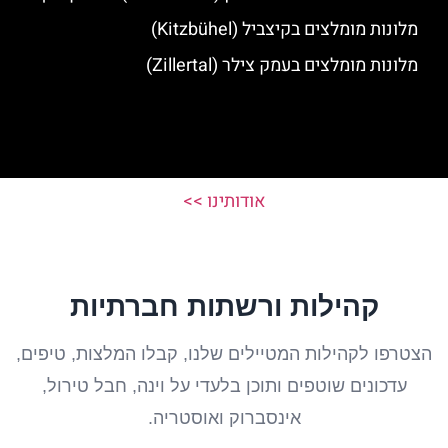
מלונות מומלצים בקיצביל (Kitzbühel)
מלונות מומלצים בעמק צילר (Zillertal)
אודותינו >>
קהילות ורשתות חברתיות
הצטרפו לקהילות המטיילים שלנו, קבלו המלצות, טיפים,
עדכונים שוטפים ותוכן בלעדי על וינה, חבל טירול,
אינסברוק ואוסטריה.