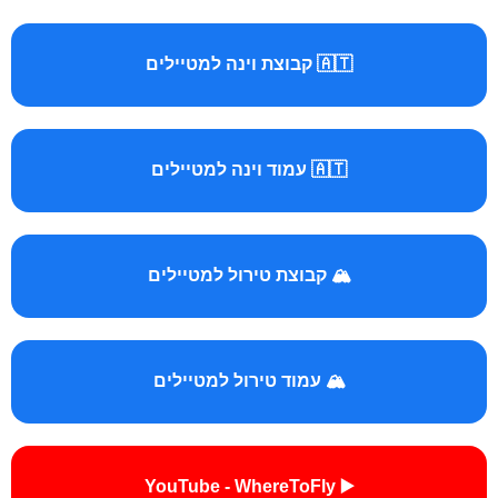
🇦🇹 קבוצת וינה למטיילים
🇦🇹 עמוד וינה למטיילים
🏔️ קבוצת טירול למטיילים
🏔️ עמוד טירול למטיילים
▶️ YouTube - WhereToFly