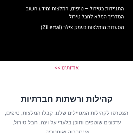
התניידות בטירול – טיפים, המלצות ומידע חשוב |
המדריך המלא לחבל טירול
מסעדות מומלצות בעמק צילר (Zillertal)
אודותינו >>
קהילות ורשתות חברתיות
הצטרפו לקהילות המטיילים שלנו, קבלו המלצות, טיפים,
עדכונים שוטפים ותוכן בלעדי על וינה, חבל טירול,
אינסברוק ואוסטריה.