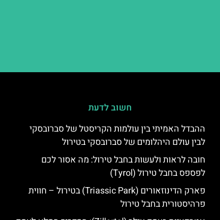
חשוב לדעת
ההבדל האמיתי בין עולמות הקריסטל של סברובסקי
לבין עולם היהלומים של סברובסקי בטירול
חובה לראות ולעשות בחבל טירול: מה אסור לכם
לפספס בחבל טירול (Tyrol)
פארק הדינוזאורים (Triassic Park) בטירול – חווית
פרהיסטורית בחבל טירול