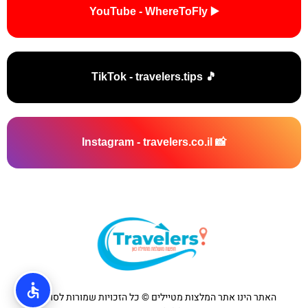
▶️ YouTube - WhereToFly
🎵 TikTok - travelers.tips
📸 Instagram - travelers.co.il
האתר הינו אתר המלצות מטיילים © כל הזכויות שמורות לסוכנות