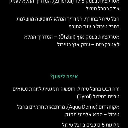
אטרקציות בעמק צילר (Zillertal): המדריך המלא לעמק
צילר בחבל טירול
חבל טירול בחורף: המדריך המלא לחופשה מושלמת
בחבל טירול בעונת החורף
אטרקציות בעמק אוץ (Ötztal) – המדריך המלא
לאטרקציות – עמק אוץ בטירול
איפה לישון?
ירח דבש בחבל טירול: חופשה רומנטית לזוגות נשואים
טריים בטירול (Tyrol)
אקווה דום (Aqua Dome): מרחצאות תרמיים בחבל
טירול – ספא אלפיני מפנק
מלונות 5 כוכבים בחבל טירול