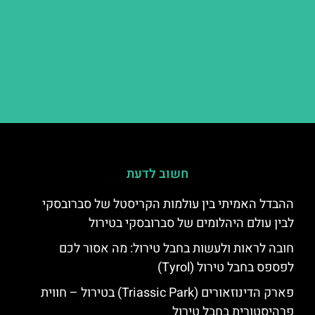
חשוב לדעת
ההבדל האמיתי בין עולמות הקריסטל של סברובסקי
לבין עולם היהלומים של סברובסקי בטירול
חובה לראות ולעשות בחבל טירול: מה אסור לכם
לפספס בחבל טירול (Tyrol)
פארק הדינוזאורים (Triassic Park) בטירול – חווית
פרהיסטורית בחבל טירול