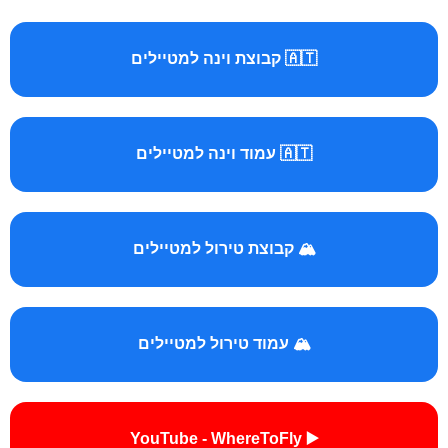
🇦🇹 קבוצת וינה למטיילים
🇦🇹 עמוד וינה למטיילים
🏔️ קבוצת טירול למטיילים
🏔️ עמוד טירול למטיילים
▶️ YouTube - WhereToFly