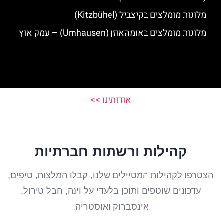
מלונות מומלצים בקיצביל (Kitzbühel)
מלונות מומלצים באומהאוזן (Umhausen) – עמק אוץ
אודותינו >>
קהילות ורשתות חברתיות
הצטרפו לקהילות המטיילים שלנו, קבלו המלצות, טיפים,
עדכונים שוטפים ותוכן בלעדי על וינה, חבל טירול,
אינסברוק ואוסטריה.