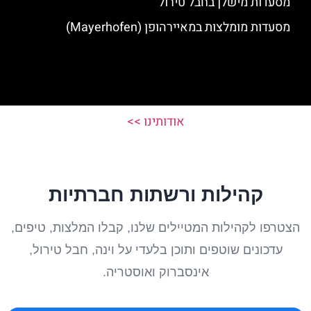
מסעדות מישלן בחבל טירול
מסעדות מומלצות במאיירהופן (Mayerhofen)
אודותינו >>
קהילות ורשתות חברתיות
הצטרפו לקהילות המטיילים שלנו, קבלו המלצות, טיפים,
עדכונים שוטפים ותוכן בלעדי על וינה, חבל טירול,
אינסברוק ואוסטריה.