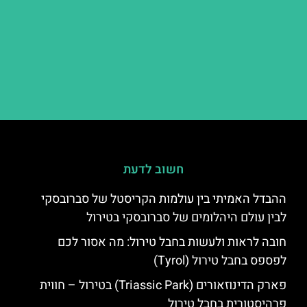
חשוב לדעת
ההבדל האמיתי בין עולמות הקריסטל של סברובסקי
לבין עולם היהלומים של סברובסקי בטירול
חובה לראות ולעשות בחבל טירול: מה אסור לכם
לפספס בחבל טירול (Tyrol)
פארק הדינוזאורים (Triassic Park) בטירול – חווית
פרהיסטורית בחבל טירול