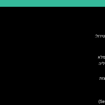
(Highline 179) בטירול:
מלא
ליה
צות