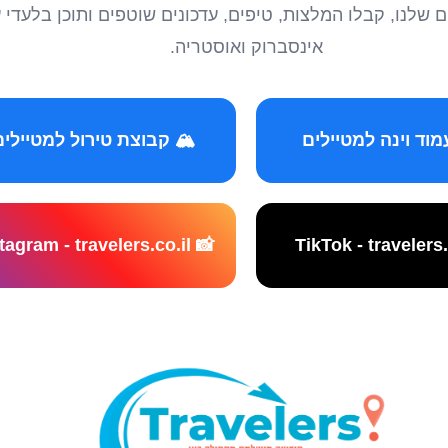
טיילים שלנו, קבלו המלצות, טיפים, עדכונים שוטפים ותוכן ב
אינסברוק ואוסטריה.
️ קבוצת טירול למטיילים
📸 Instagram - travelers.co.il