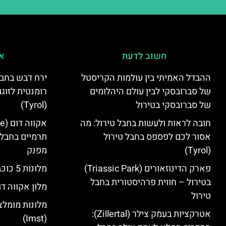
חשוב לדעת
אי
ההבדל האמיתי בין עולמות הקריסטל
ירח דבש בחבל
של סברובסקי לבין עולם היהלומים
רומנטית לזוגו
של סברובסקי בטירול
(Tyrol)
חובה לראות ולעשות בחבל טירול: מה
אסור לכם לפספס בחבל טירול
תרמיים בחבל 
(Tyrol)
מפנק
פארק הדינוזאורים (Triassic Park)
מלונות 5 כוכבים בחבל טירול
בטירול – חווית פרהיסטורית בחבל
מלון אקווה דו
טירול
מלונות מומלצ
אטרקציות בעמק צילר (Zillertal):
(Imst)