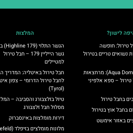
פה לישון?
המלצות
 טירול: חופשה
הגשר התלוי 
ת נשואים טריים בטירול
גשר הייליין 179 – חבל טירול
למטיילים
אקווה דום (Aqua Dome): מרחצאות
חבל טירול באיטליה: המדריך ה
טירול – ספא אלפיני
לחבל טירול הדרומי – צפון איט
(Tyrol)
טיול בזלצבורג והסביבה – המל
מסלול חבל זלצבורג
ם בחבל אוץ בטירול
דירות מומלצות באינסברוק
ים באזור אימשט
מלונות מומלצים בזיפלד (Seefeld)