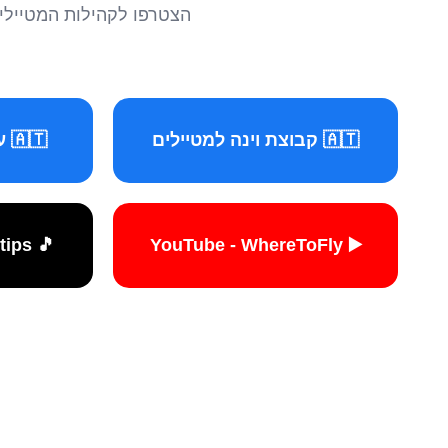
הצטרפו לקהילות המטיילים 
🇦🇹 קבוצת וינה למטיילים
🇦🇹 עמוד וינה למטיילים
🎵 TikTok - travelers.tips
▶️ YouTube - WhereToFly